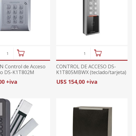
ajes
or
midad
ior
ricas
ctv
tura de
ajes
s
umo
anas
prs
cionales
onal
N Control de Acceso
CONTROL DE ACCESO DS-
sorios
o DS-K1T802M
K1T805MBWX (teclado/tarjeta)
da con GPS
tarjeta Mifare)
HIKVISION
00 +iva
U$S 154,00 +iva
ximidad
ndio
arelas
metales