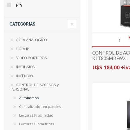
HID
CATEGORÍAS
CCTV ANALOGICO
CCTV IP
CONTROL DE AC
K1T805MBFWX
VIDEO PORTEROS
(huella/teclado/ta
U$S 184,00 +iv
INTRUSION
HIKVISION
INCENDIO
CONTROL DE ACCESOS y
PERSONAL
Autónomos
Centralizados en paneles
Lectoras Proximidad
Lectoras Biométricas