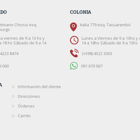
ADO
COLONIA
tiniano Chiossi esq.
Italia 779 esq. Tacuarembó
burgo
a viernes de 9 a 13 hs y
Lunes a Viernes de 9 a 13hs y 
a 18 hs Sábado de 9 a 14
14 a 18hs Sábado de 9 a 13hs
 4223 8474
(+598) 4522 3003
9 000
091 670 067
A
Información del cliente
Direcciones
Órdenes
Carrito