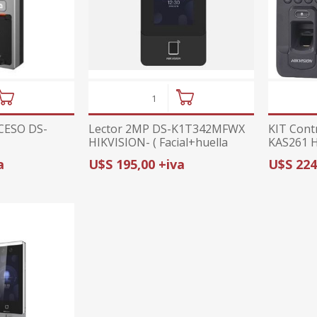
CESO DS-
Lector 2MP DS-K1T342MFWX
KIT Cont
HIKVISION- ( Facial+huella
KAS261 Hi
rjeta)
+tarjeta)
a
U$S 195,00 +iva
U$S 224