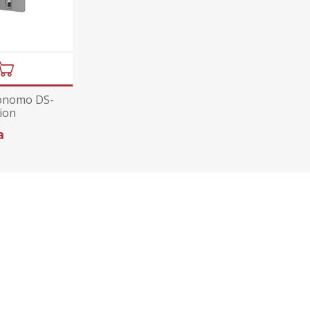
tónomo DS-
ion
a