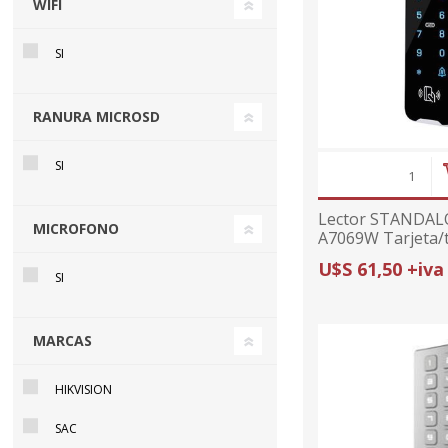
WIFI
SI
RANURA MICROSD
SI
Lector STANDAL
MICROFONO
A7069W Tarjeta/
U$S 61,50 +iva
SI
MARCAS
HIKVISION
SAC