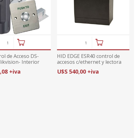
rol de Acceso DS-
HID EDGE ESR40 control de
kvision- Interior
accesos c/ethernet y lectora
HID Iclass 13,56 GHZ
,08 +iva
U$S 540,00 +iva