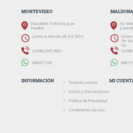
MONTEVIDEO
MALDON
Vilardebó 2146 esq. Juan
Av. Mar
Paullier
Luxem
Lunes a Viernes de 9 a 18 hs
Lunes 
de 14 
hs.
(+598) 2205 0931
(+598)
098 871 000
098 51
INFORMACIÓN
MI CUENT
Quienes somos
Envíos y Devoluciones
Política de Privacidad
Condiciones de Uso