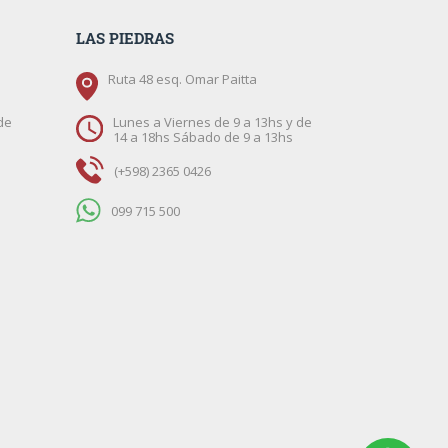
LAS PIEDRAS
Ruta 48 esq. Omar Paitta
de
Lunes a Viernes de 9 a 13hs y de
14 a 18hs Sábado de 9 a 13hs
(+598) 2365 0426
099 715 500