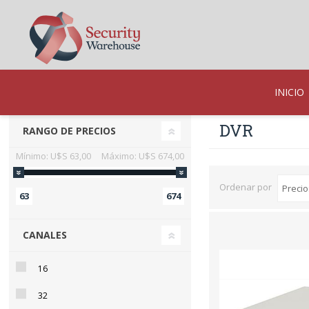
INICIO
DVR
RANGO DE PRECIOS
Mínimo:
U$S 63,00
Máximo:
U$S 674,00
Ordenar por
63
674
CANALES
16
32