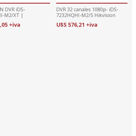
N DVR iDS-
DVR 32 canales 1080p- iDS-
I-M2/XT |
7232HQHI-M2/S Hikvision
FPS | IP+8
,05 +iva
U$S 576,21 +iva