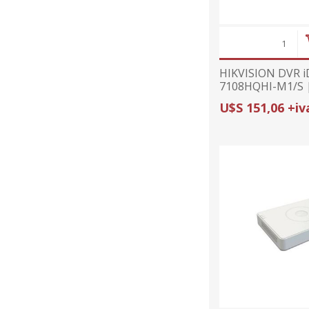
HIKVISION DVR i
7108HQHI-M1/S 
1080p/15FPS | I
U$S 151,06 +iv