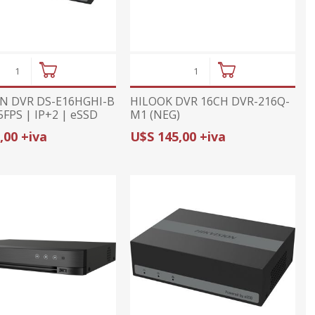
ON DVR DS-E16HGHI-B
HILOOK DVR 16CH DVR-216Q-
5FPS | IP+2 | eSSD
M1 (NEG)
O
,00 +iva
U$S 145,00 +iva