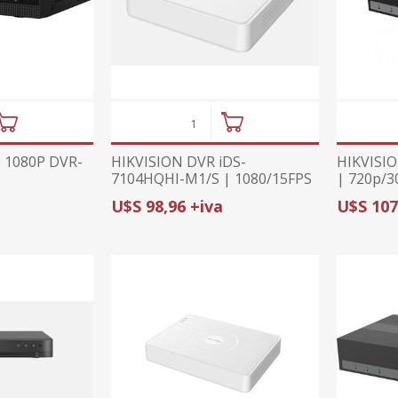
 1080P DVR-
HIKVISION DVR iDS-
HIKVISI
7104HQHI-M1/S | 1080/15FPS
| 720p/3
| IP+1/2 |
INCLUID
U$S 98,96 +iva
U$S 107