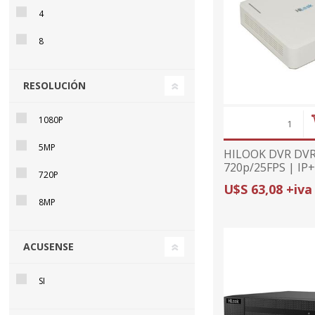
4
8
RESOLUCIÓN
1080P
5MP
HILOOK DVR DVR
720p/25FPS | IP
720P
U$S 63,08 +iva
8MP
ACUSENSE
SI