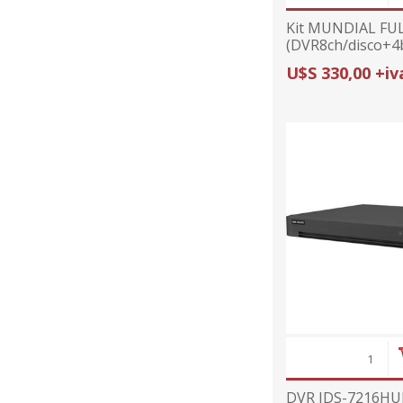
Kit MUNDIAL FU
(DVR8ch/disco+4b
U$S 330,00 +iv
DVR IDS-7216HU