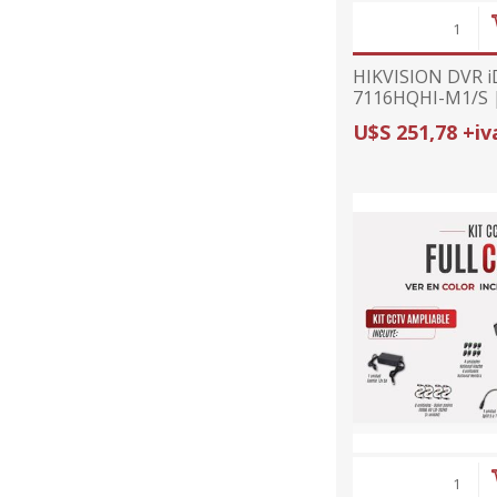
HIKVISION DVR i
7116HQHI-M1/S 
1080p/15FPS | I
U$S 251,78 +iv