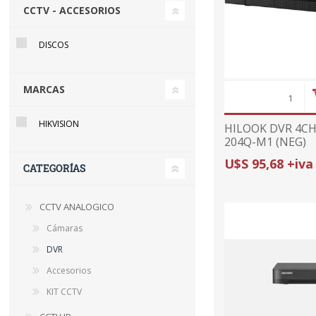
CCTV - ACCESORIOS
DISCOS
MARCAS
HIKVISION
HILOOK DVR 4CH
204Q-M1 (NEG)
U$S 95,68 +iva
CATEGORÍAS
CCTV ANALOGICO
Cámaras
DVR
Accesorios
KIT CCTV