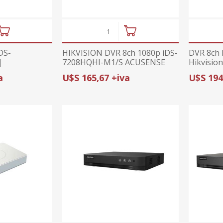
DS-
HIKVISION DVR 8ch 1080p iDS-
DVR 8ch
|
7208HQHI-M1/S ACUSENSE
Hikvision
P+2/4
Int. Artific.
a
U$S 165,67 +iva
U$S 194