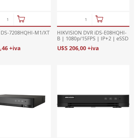
 IDS-7208HQHI-M1/XT
HIKVISION DVR iDS-E08HQHI-
B | 1080p/15FPS | IP+2 | eSSD
INCLUIDO 960GB
,46 +iva
U$S 206,00 +iva