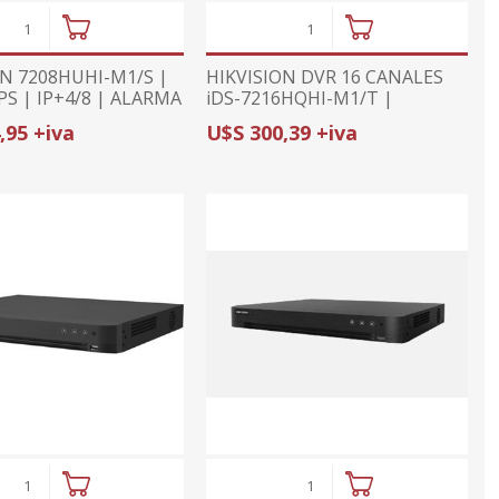
ON 7208HUHI-M1/S |
HIKVISION DVR 16 CANALES
S | IP+4/8 | ALARMA
iDS-7216HQHI-M1/T |
MOTION DETECTION 2.0 |
,95 +iva
U$S 300,39 +iva
PROTECCIÓN PERIMETRAL |
H.265 PRO+