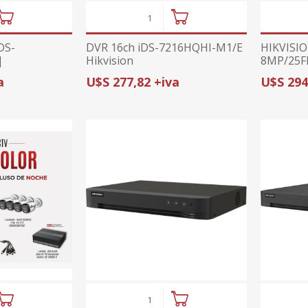
DS-
DVR 16ch iDS-7216HQHI-M1/E
HIKVISI
|
Hikvision
8MP/25FP
P+2/8
a
U$S 277,82 +iva
U$S 294