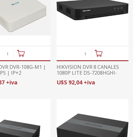
ajes
or
midad
ior
ricas
ctv
tura de
ajes
s
umo
anas
prs
cionales
onal
DVR DVR-108G-M1 |
HIKVISION DVR 8 CANALES
sorios
PS | IP+2
1080P LITE DS-7208HGHI-
da con GPS
M1/T | AUDIO BIDIRECCIONAL
87 +iva
U$S 92,04 +iva
| DETECCIÓN 2.0 | H.265 PRO+
ximidad
ndio
arelas
metales