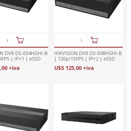
ON DVR DS-E04HGHI-B
HIKVISION DVR DS-E08HGHI-B
0FPS | IP+1 | eSSD
| 720p/15FPS | IP+2 | eSSD
O
INCLUIDO 480GB
,00 +iva
U$S 125,00 +iva