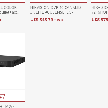
LL COLOR
HIKVISION DVR 16 CANALES
HIKVISIO
ullet+acc.)
3K LITE ACUSENSE IDS-
7216HQH
7216HQHI-M1/XT | 16+8
1080p/25
a
U$S 343,79 +iva
U$S 375
CANALES | MOTION
DETECTION 2.0 |
RECONOCIMIENTO FACIAL
HI-M2/X