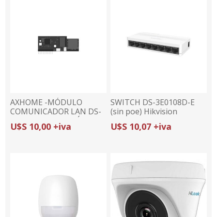
AXHOME -MÓDULO
SWITCH DS-3E0108D-E
COMUNICADOR LAN DS-
(sin poe) Hikvision
PC201N | CONEXIÓN
U$S 10,00 +iva
U$S 10,07 +iva
ETHERNET |