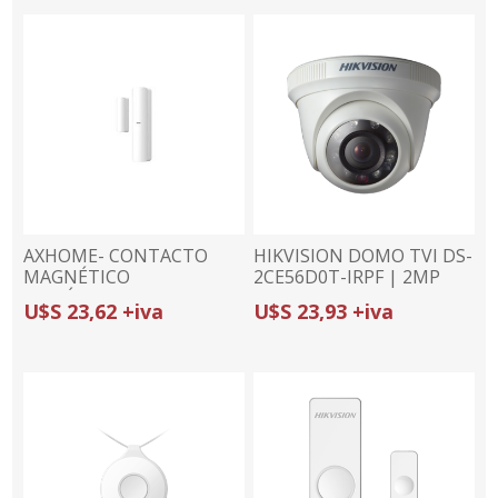
AXHOME- CONTACTO
HIKVISION DOMO TVI DS-
MAGNÉTICO
2CE56D0T-IRPF | 2MP
INALÁMBRICO DS-
(1080p)/2.8mm | 4 EN 1 |
U$S 23,62 +iva
U$S 23,93 +iva
PD201MC-WB |
IR 20m
PROTECCIÓN
PUERTAS/VENTANAS |