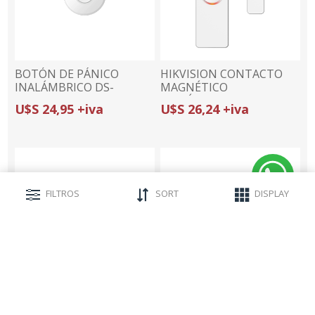
BOTÓN DE PÁNICO
HIKVISION CONTACTO
INALÁMBRICO DS-
MAGNÉTICO
PDEBP1-EG2-WB- GEN2 |
INALÁMBRICO DS-PD1-
U$S 24,95 +iva
U$S 26,24 +iva
PORTÁTIL | COMPATIBLE
MC-WWS | +2 ENTRADAS
AX PRO + PHA64-LP
CABLEADAS | PARA
PANELES GEN1
FILTROS
SORT
DISPLAY
HIKVISION DETECTOR
HIKVISION Domo TURBO
CABLEADO DS-PDD12P-
1080p DS-2CE56D0T-