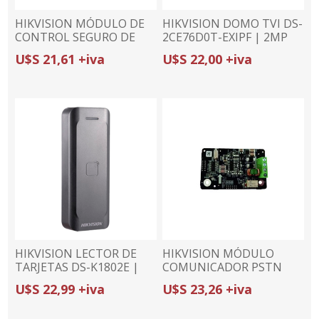
HIKVISION MÓDULO DE
HIKVISION DOMO TVI DS-
CONTROL SEGURO DE
2CE76D0T-EXIPF | 2MP
PUERTA DS-K2M062 |
(1080p)/2.8mm | EXIR |
U$S 21,61 +iva
U$S 22,00 +iva
INTERFAZ RS-485
IK10
HIKVISION LECTOR DE
HIKVISION MÓDULO
TARJETAS DS-K1802E |
COMUNICADOR PSTN
EM 125 | WIEGAND | IP65
DS-PMA-P | REPORTE
U$S 22,99 +iva
U$S 23,26 +iva
TELEFÓNICO | PARA
PANELES GEN1