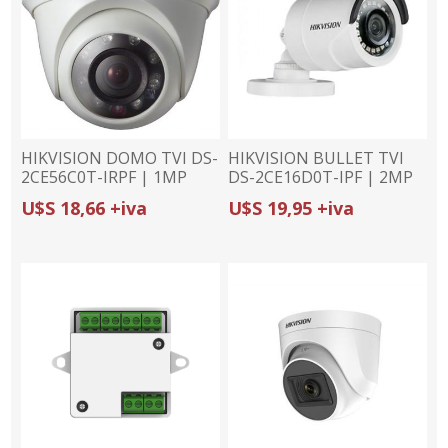
HIKVISION DOMO TVI DS-
HIKVISION BULLET TVI
2CE56C0T-IRPF | 1MP
DS-2CE16D0T-IPF | 2MP
(720p)/2.8mm | 4 EN 1 |
(1080p)/2.8mm | 4 EN 1 |
U$S 18,66 +iva
U$S 19,95 +iva
IR 20m
IP67