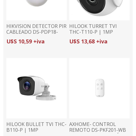
HIKVISION DETECTOR PIR
HILOOK TURRET TVI
CABLEADO DS-PDP18-
THC-T110-P | 1MP
EG2 | INMUNE A
(720p)/2.8mm | 4 EN 1 |
U$S 10,59 +iva
U$S 13,68 +iva
MASCOTAS 10Kg | 18m /
IR 20m
85.9° | PANELES
CABLEADOS
HILOOK BULLET TVI THC-
AXHOME- CONTROL
B110-P | 1MP
REMOTO DS-PKF201-WB
(720p)/2.8mm | 4 EN 1 |
| 4 BOTONES | BOTÓN