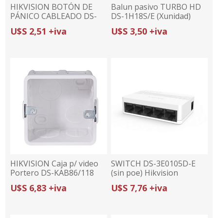
HIKVISION BOTÓN DE
Balun pasivo TURBO HD
PÁNICO CABLEADO DS-
DS-1H18S/E (Xunidad)
PD1-EB | ALARMA DE
HIKVISION
U$S 2,51 +iva
U$S 3,50 +iva
EMERGENCIA | PANELES
CABLEADOS
HIKVISION Caja p/ video
SWITCH DS-3E0105D-E
Portero DS-KAB86/118
(sin poe) Hikvision
U$S 6,83 +iva
U$S 7,76 +iva