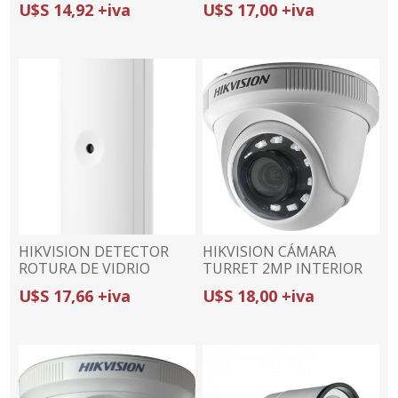
U$S 14,92 +iva
U$S 17,00 +iva
IP66
DE PÁNICO |
HIKVISION DETECTOR
HIKVISION CÁMARA
ROTURA DE VIDRIO
TURRET 2MP INTERIOR
CABLEADO DS-PDBG8-
DS-2CE56D0T-IPF | 4 EN
U$S 17,66 +iva
U$S 18,00 +iva
EG2 | 8m / 120° |
1 (TVI/AHD/CVI/CVBS) | IR
PANELES CABLEADOS
20M | DWDR