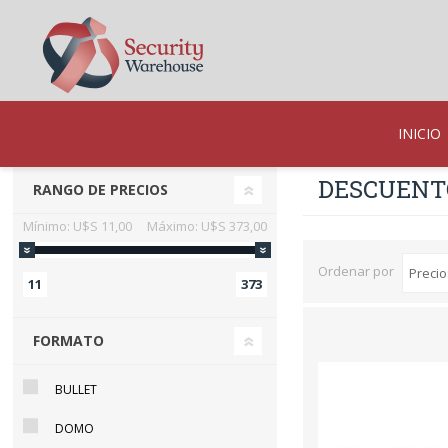
INICIO
DESCUENT
RANGO DE PRECIOS
Mínimo:
U$S 11,00
Máximo:
U$S 373,00
Ordenar por
11
373
FORMATO
BULLET
DOMO