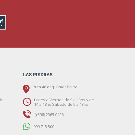
LAS PIEDRAS
Ruta 48 esq. Omar Paitta
de
Lunes a Viernes de 9 a 13hs y de
14 a 18hs Sábado de 9 a 13hs
(+598) 2365 0426
099 715 500