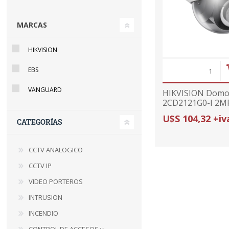
MARCAS
HIKVISION
EBS
VANGUARD
HIKVISION Domo 
2CD2121G0-I 2M
U$S 104,32 +iv
CATEGORÍAS
CCTV ANALOGICO
CCTV IP
VIDEO PORTEROS
INTRUSION
INCENDIO
CONTROL DE ACCESOS y