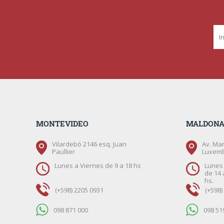
MONTEVIDEO
MALDON
Vilardebó 2146 esq. Juan
Av. Mar
Paullier
Luxem
Lunes a Viernes de 9 a 18 hs
Lunes 
de 14 
hs.
(+598) 2205 0931
(+598)
098 871 000
098 51