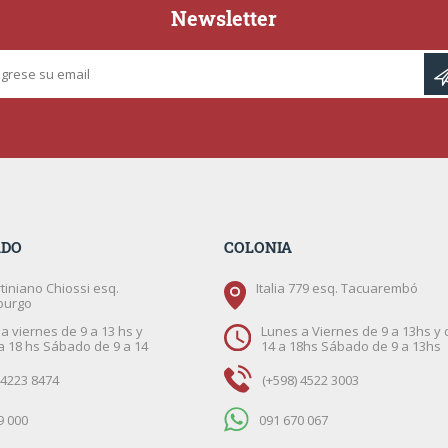
Newsletter
ADO
COLONIA
tiniano Chiossi esq.
Italia 779 esq. Tacuarembó
burgo
a viernes de 9 a 13 hs y
Lunes a Viernes de 9 a 13hs y 
a 18 hs Sábado de 9 a 14
14 a 18hs Sábado de 9 a 13hs
 4223 8474
(+598) 4522 3003
9 000
091 670 067