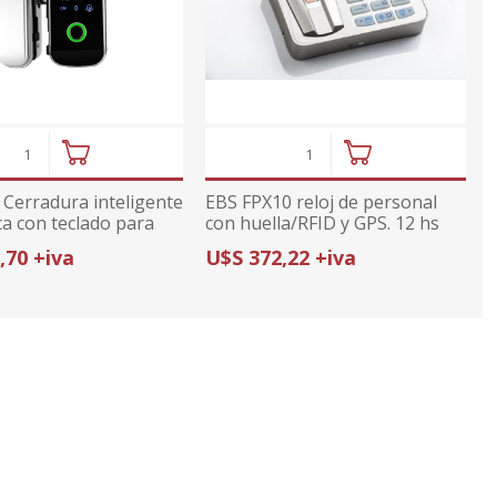
Cerradura inteligente
EBS FPX10 reloj de personal
ca con teclado para
con huella/RFID y GPS. 12 hs
D-108
autonomo con bateria
,70 +iva
U$S 372,22 +iva