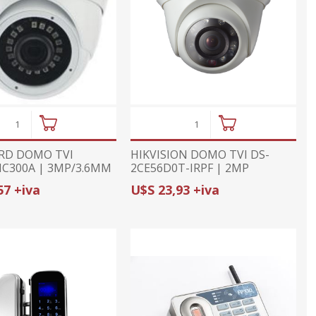
ajes
or
midad
ior
ricas
ctv
tura de
ajes
s
umo
anas
prs
cionales
onal
RD DOMO TVI
HIKVISION DOMO TVI DS-
sorios
C300A | 3MP/3.6MM
2CE56D0T-IRPF | 2MP
da con GPS
(1080p)/2.8mm | 4 EN 1 | IR
57 +iva
U$S 23,93 +iva
20m
ximidad
ndio
arelas
metales