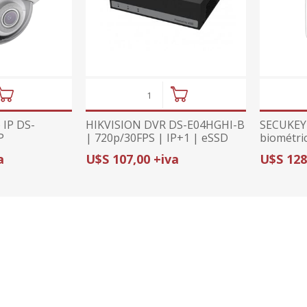
IP DS-
HIKVISION DVR DS-E04HGHI-B
SECUKEY 
P
| 720p/30FPS | IP+1 | eSSD
biométri
INCLUIDO
vidrio C
a
U$S 107,00 +iva
U$S 128