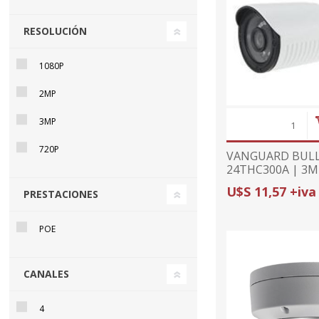
RESOLUCIÓN
1080P
2MP
3MP
720P
VANGUARD BULL
24THC300A | 3M
20m
U$S 11,57 +iva
PRESTACIONES
POE
CANALES
4