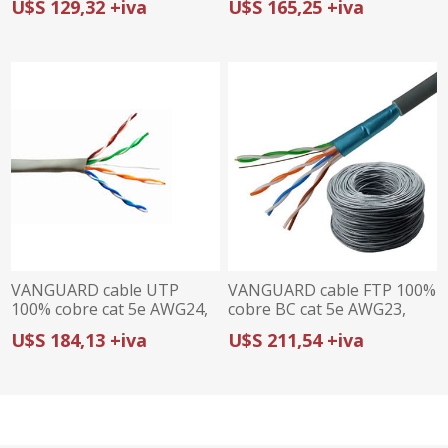
U$S 129,32 +iva
U$S 165,25 +iva
interior, caja 305 metros,
305 metros, listado UL
listado UL
VANGUARD cable UTP
VANGUARD cable FTP 100%
100% cobre cat 5e AWG24,
cobre BC cat 5e AWG23,
interior, caja 305 metros,
exterior, caja 305 metros,
U$S 184,13 +iva
U$S 211,54 +iva
listado UL
listado UL