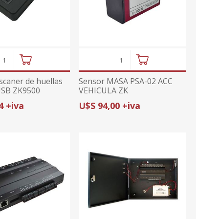
ajes
or
midad
ior
ricas
ctv
tura de
ajes
s
umo
anas
caner de huellas
Sensor MASA PSA-02 ACC
prs
cionales
 USB ZK9500
VEHICULA ZK
onal
4 +iva
U$S 94,00 +iva
sorios
da con GPS
ximidad
ndio
arelas
metales