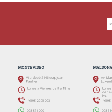
MONTEVIDEO
MALDON
Vilardebó 2146 esq. Juan
Av. Mar
Paullier
Luxem
Lunes a Viernes de 9 a 18 hs
Lunes 
de 14 
hs.
(+598) 2205 0931
(+598)
098 871 000
098 51