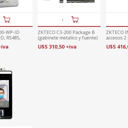
00-WP-ID
ZKTECO C3-200 Package B
ZKTECO IN
ID, RS485,
(gabinete metalico y fuente)
accesos 2
IP66, paneles
panel accesos de 2 lectoras
lectoras),
+iva
U$S 310,50 +iva
U$S 416,
para software ZKAccess
ZKAccess