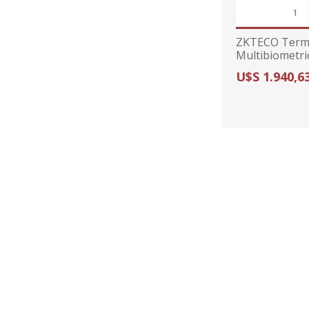
ZKTECO Term
Multibiometri
V5L TD ZK
U$S 1.940,6