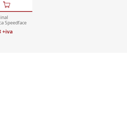
inal
ca Speedface
3 +iva