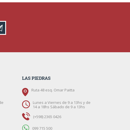
LAS PIEDRAS
Ruta 48 esq. Omar Paitta
de
Lunes a Viernes de 9 a 13hs y de
14 a 18hs Sábado de 9 a 13hs
(+598) 2365 0426
099 715 500