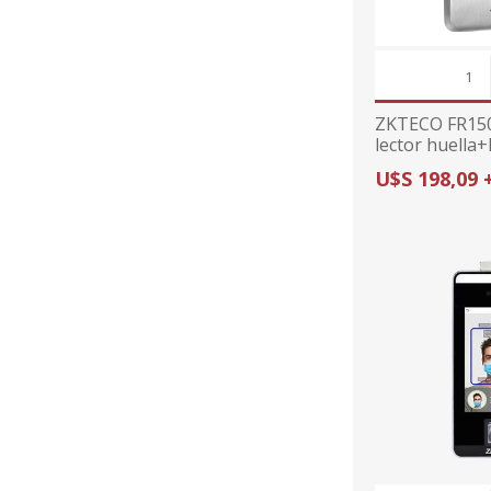
ZKTECO FR15
lector huella+
Green Label, 
U$S 198,09 
inBIO