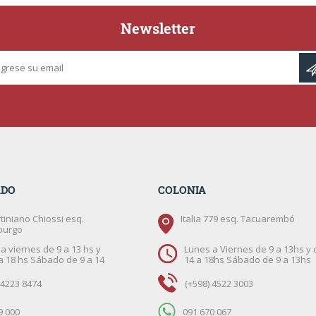
Newsletter
ADO
COLONIA
tiniano Chiossi esq.
Italia 779 esq. Tacuarembó
burgo
a viernes de 9 a 13 hs y
Lunes a Viernes de 9 a 13hs y 
a 18 hs Sábado de 9 a 14
14 a 18hs Sábado de 9 a 13hs
 4223 8474
(+598) 4522 3003
9 000
091 670 067