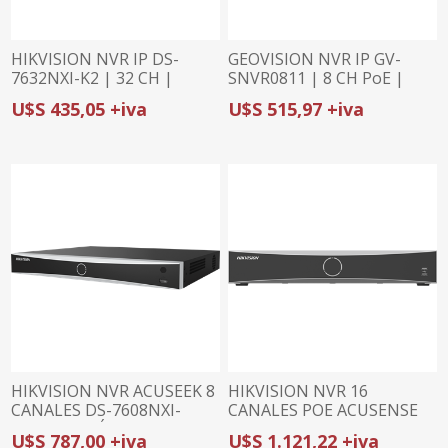
HIKVISION NVR IP DS-
GEOVISION NVR IP GV-
7632NXI-K2 | 32 CH |
SNVR0811 | 8 CH PoE |
256Mbps | 4CH ACUSENSE
80Mbps | 8MP (4K) | 1
U$S 435,05 +iva
U$S 515,97 +iva
| 12MP | 2 HDD
HDD
HIKVISION NVR ACUSEEK 8
HIKVISION NVR 16
CANALES DS-7608NXI-
CANALES POE ACUSENSE
I2/VPro | BÚSQUEDA POR
4K DS-7716NXI-K4/16P(D) |
U$S 787,00 +iva
U$S 1.121,22 +iva