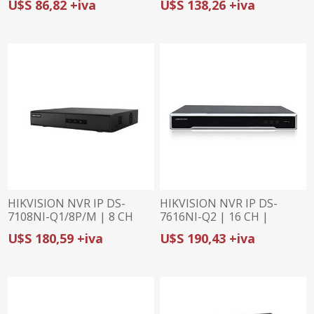
U$S 86,82 +iva
U$S 138,26 +iva
BULLET 2MP | DETECCIÓN
DE HUMANOS Y
VEHÍCULOS | AUDIO
BIDIRECCIONAL
HIKVISION NVR IP DS-
HIKVISION NVR IP DS-
7108NI-Q1/8P/M | 8 CH
7616NI-Q2 | 16 CH |
PoE | 60Mbps | 4MP | 1
160Mbps | 8MP | 2 HDD
U$S 180,59 +iva
U$S 190,43 +iva
HDD