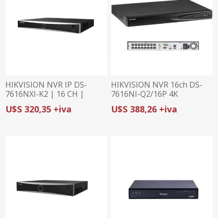
HIKVISION NVR IP DS-
HIKVISION NVR 16ch DS-
7616NXI-K2 | 16 CH |
7616NI-Q2/16P 4K
160Mbps | 4CH ACUSENSE
U$S 320,35 +iva
U$S 388,26 +iva
| 12MP | 2 HDD