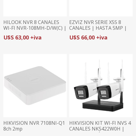
HILOOK NVR 8 CANALES
EZVIZ NVR SERIE X5S 8
WI-FI NVR-108MH-D/W(C) |
CANALES | HASTA 5MP |
1080P | 1 SATA
SOPORTE H.265 | HASTA
U$S 63,00 +iva
U$S 66,00 +iva
8TB
HIKVISION NVR 7108NI-Q1
HIKVISION KIT WI-FI NVS 4
8ch 2mp
CANALES NKS422W0H |
INCLUYE 2 CÁMARAS