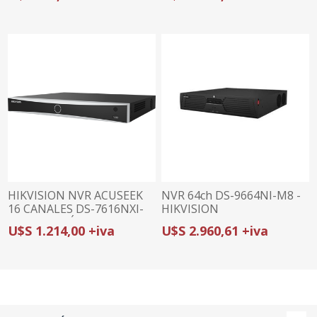
TEXTO LIBRE |
SERIE K | 4 SATA
RECONOCIMIENTO FACIAL
| SALIDA 4K
HIKVISION NVR ACUSEEK
NVR 64ch DS-9664NI-M8 -
16 CANALES DS-7616NXI-
HIKVISION
I2/VPro | BÚSQUEDA POR
U$S 1.214,00 +iva
U$S 2.960,61 +iva
TEXTO LIBRE |
RECONOCIMIENTO FACIAL
| SALIDA 4K