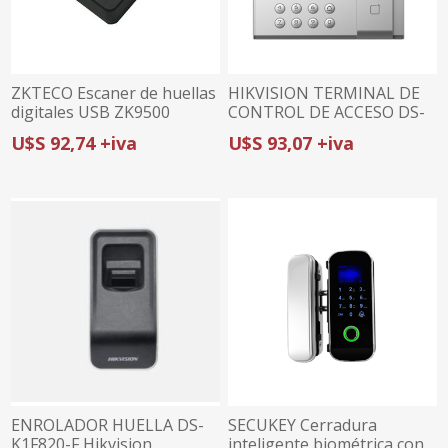
ZKTECO Escaner de huellas
HIKVISION TERMINAL DE
digitales USB ZK9500
CONTROL DE ACCESO DS-
K1T8003MF | HUELLA Y
U$S 92,74 +iva
U$S 93,07 +iva
TARJETA MIFARE |
ASISTENCIA (SSR) |
APERTURA POR HIK-
CONNECT
ENROLADOR HUELLA DS-
SECUKEY Cerradura
K1F820-F Hikvision
inteligente biométrica con