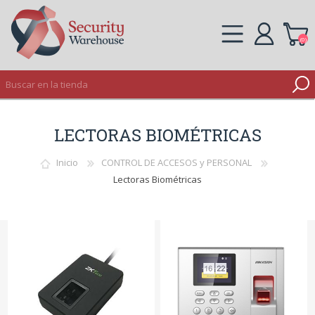
(0)
REGISTRO
LECTORAS BIOMÉTRICAS
INICIAR SESIÓN
Inicio
CONTROL DE ACCESOS y PERSONAL
Lectoras Biométricas