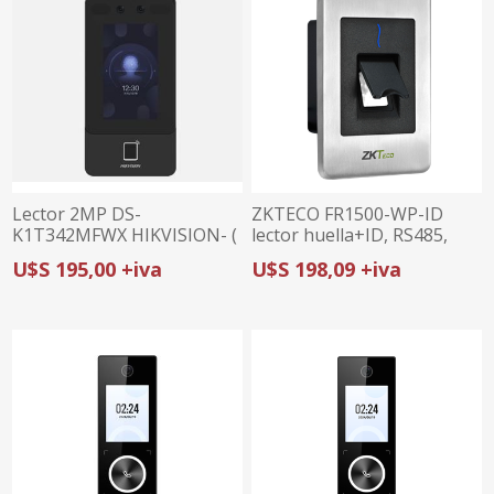
Lector 2MP DS-
ZKTECO FR1500-WP-ID
K1T342MFWX HIKVISION- (
lector huella+ID, RS485,
Facial+huella +tarjeta)
Green Label, IP66, paneles
U$S 195,00 +iva
U$S 198,09 +iva
inBIO