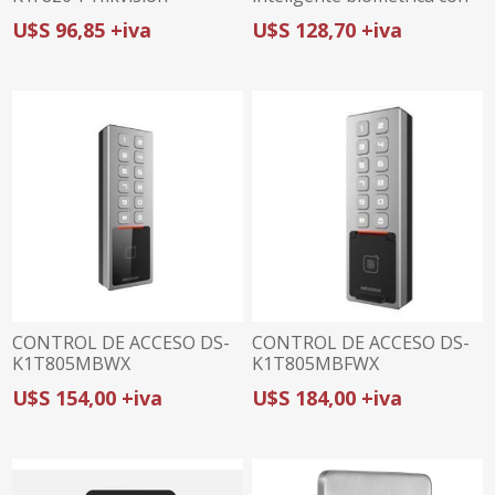
teclado para vidrio CD-108
U$S 96,85 +iva
U$S 128,70 +iva
CONTROL DE ACCESO DS-
CONTROL DE ACCESO DS-
K1T805MBWX
K1T805MBFWX
(teclado/tarjeta) HIKVISION
(huella/teclado/tarjeta)
U$S 154,00 +iva
U$S 184,00 +iva
HIKVISION