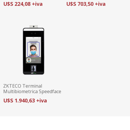
U$S 224,08 +iva
U$S 703,50 +iva
ZKTECO Terminal
Multibiometrica Speedface
V5L TD ZK
U$S 1.940,63 +iva