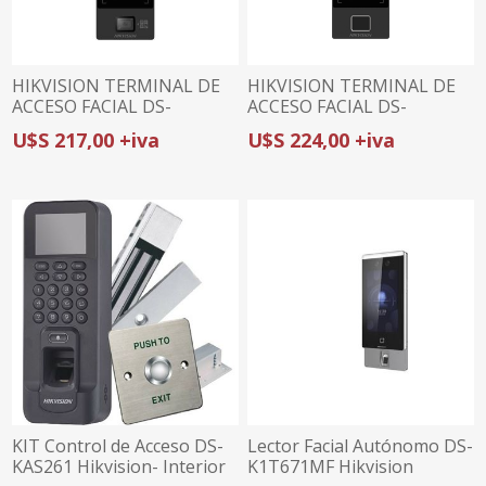
HIKVISION TERMINAL DE
HIKVISION TERMINAL DE
ACCESO FACIAL DS-
ACCESO FACIAL DS-
K1T323MBWX-QRE1 |
K1T323MBFWX-E1 |
U$S 217,00 +iva
U$S 224,00 +iva
LECTOR QR | ROSTRO Y
HUELLA, TARJETA Y
TARJETA | WI-FI Y POE
ROSTRO | WI-FI Y POE |
AUDIO BIDIRECCIONAL
KIT Control de Acceso DS-
Lector Facial Autónomo DS-
KAS261 Hikvision- Interior
K1T671MF Hikvision