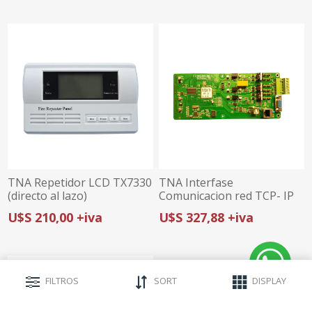
TNA Repetidor LCD TX7330
TNA Interfase
(directo al lazo)
Comunicacion red TCP- IP
NC7004-IP
U$S 210,00 +iva
U$S 327,88 +iva
FILTROS
SORT
DISPLAY