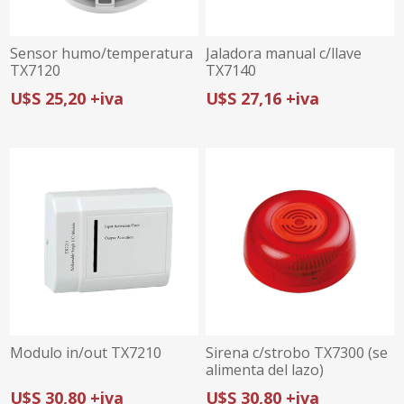
Sensor humo/temperatura
Jaladora manual c/llave
TX7120
TX7140
U$S 25,20 +iva
U$S 27,16 +iva
Modulo in/out TX7210
Sirena c/strobo TX7300 (se
alimenta del lazo)
U$S 30,80 +iva
U$S 30,80 +iva