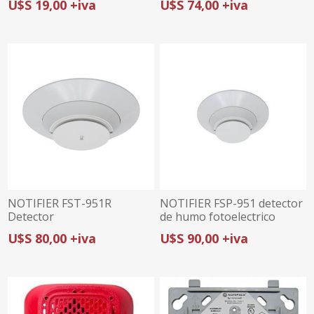
U$S 19,00 +iva
U$S 74,00 +iva
NOTIFIER FST-951R
NOTIFIER FSP-951 detector
Detector
de humo fotoelectrico
Termovelocimetrico
U$S 80,00 +iva
U$S 90,00 +iva
(FLASHSCAN)