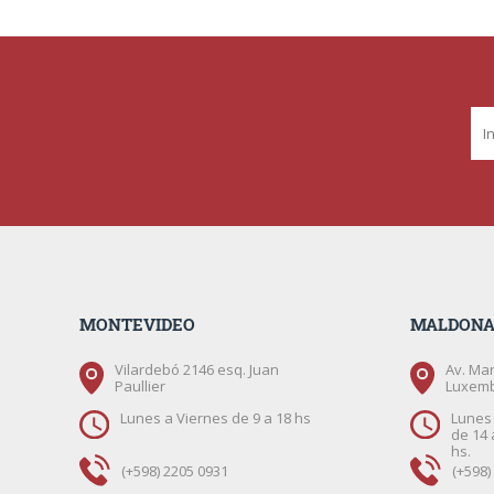
MONTEVIDEO
MALDON
Vilardebó 2146 esq. Juan
Av. Mar
Paullier
Luxem
Lunes a Viernes de 9 a 18 hs
Lunes 
de 14 
hs.
(+598) 2205 0931
(+598)