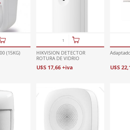
200 (15KG)
HIKVISION DETECTOR
Adaptado
ROTURA DE VIDRIO
CABLEADO DS-PDBG8-EG2 |
U$S 17,66 +iva
U$S 22,
8m / 120° | PANELES
CABLEADOS