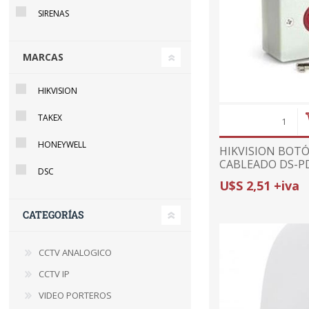
SIRENAS
MARCAS
HIKVISION
TAKEX
HONEYWELL
HIKVISION BOT
CABLEADO DS-PD
DSC
ALARMA DE EME
U$S 2,51 +iva
PANELES CABLE
CATEGORÍAS
CCTV ANALOGICO
CCTV IP
VIDEO PORTEROS