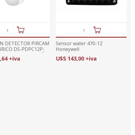
ON DETECTOR PIRCAM
Sensor water 470-12
RICO DS-PDPC12P-
Honeywell
GEN2 | VERIFICACIÓN
,64 +iva
U$S 143,00 +iva
GEN | INMUNE A
S 30Kg |
BLE AX PRO