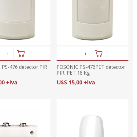
ajes
or
midad
ior
ricas
ctv
tura de
ajes
s
umo
anas
prs
cionales
onal
PS-476 detector PIR
POSONIC PS-476PET detector
sorios
PIR, PET 18 Kg
da con GPS
00 +iva
U$S 15,00 +iva
ximidad
ndio
arelas
metales