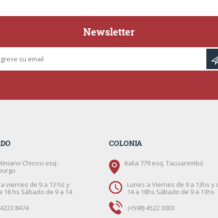
Newsletter
ADO
COLONIA
tiniano Chiossi esq.
Italia 779 esq. Tacuarembó
burgo
a viernes de 9 a 13 hs y
Lunes a Viernes de 9 a 13hs y 
a 18 hs Sábado de 9 a 14
14 a 18hs Sábado de 9 a 13hs
 4223 8474
(+598) 4522 3003