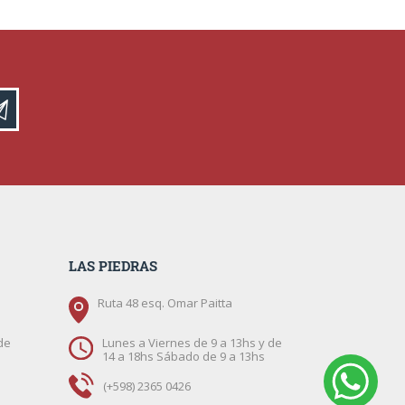
LAS PIEDRAS
Ruta 48 esq. Omar Paitta
de
Lunes a Viernes de 9 a 13hs y de
14 a 18hs Sábado de 9 a 13hs
(+598) 2365 0426