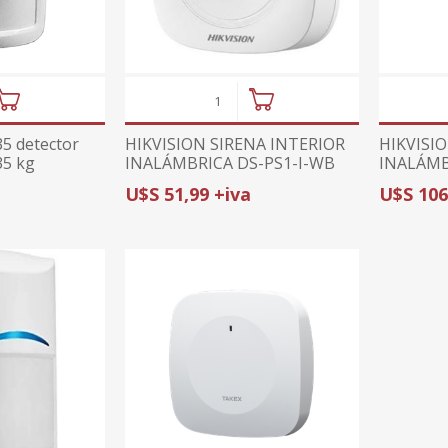
5 detector
HIKVISION SIRENA INTERIOR
HIKVISI
35 kg
INALÁMBRICA DS-PS1-I-WB
INALÁMB
GEN2 | HASTA 110 dB |
EG2-WB 
U$S 51,99 +iva
U$S 106
DOBLE ALIMENTACIÓN |
POR IMA
COMPATIBLE AX PRO +
MASCOTA
PHA64-LP
COMPATI