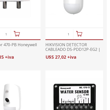
r 470-PB Honeywell
HIKVISION DETECTOR
CABLEADO DS-PDD12P-EG2 |
DUAL-TECH (PIR+MW) | 12m /
15 +iva
U$S 27,02 +iva
85.9° | PANELES CABLEADOS