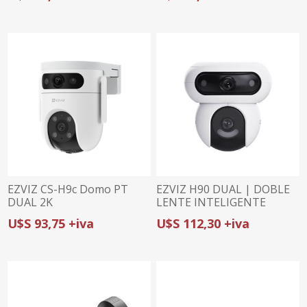
SEGUIMIENTO AUTO
EZVIZ CS-H9c Domo PT
EZVIZ H90 DUAL | DOBLE
DUAL 2K
LENTE INTELIGENTE
8H33WFL(3MP+3MP)
2K+2K | COBERTURA 360°
U$S 93,75 +iva
U$S 112,30 +iva
CON WI-FI 6 | DEFENSA
ACTIVA