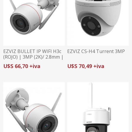
EZVIZ BULLET IP WIFI H3c
EZVIZ CS-H4 Turrent 3MP
(ROJO) | 3MP (2K)/ 2.8mm |
COLOR NOCTURNO |
U$S 66,70 +iva
U$S 70,49 +iva
DEFENSA ACTIVA