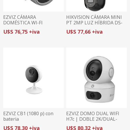
EZVIZ CÁMARA
HIKVISION CÁMARA MINI
DOMÉSTICA WI-FI
PT 2MP LUZ HÍBRIDA DS-
INTELIGENTE H3c 3K |
2DE2C200MWG/W | WI-FI 6
U$S 76,75 +iva
U$S 77,66 +iva
5MP | LUZ HÍBRIDA | IP67
| AUTO-TRACKING LITE |
AUDIO BIDIRECCIONAL
EZVIZ CB1 (1080 p) con
EZVIZ DOMO DUAL WIFI
bateria
H7c | DOBLE 2K/DUAL-
LENS | VISTA DUAL |
U$S 78,30 +iva
U$S 80,32 +iva