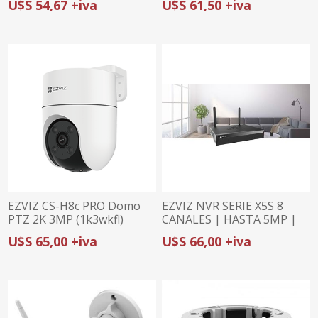
U$S 54,67 +iva
U$S 61,50 +iva
VISIÓN NOCTURNA 30M |
CONEXIÓN WI-FI Y
ETHERNET
EZVIZ CS-H8c PRO Domo
EZVIZ NVR SERIE X5S 8
PTZ 2K 3MP (1k3wkfl)
CANALES | HASTA 5MP |
SOPORTE H.265 | HASTA
U$S 65,00 +iva
U$S 66,00 +iva
8TB