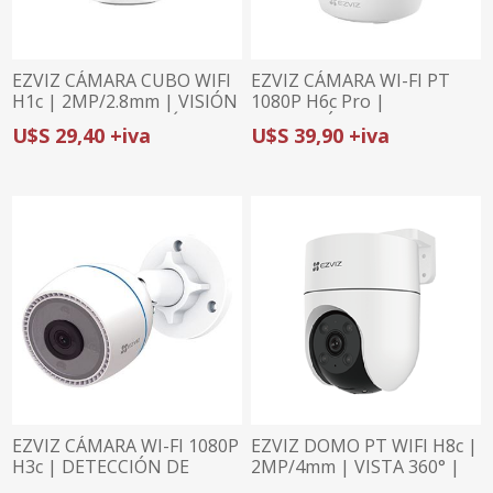
EZVIZ CÁMARA CUBO WIFI
EZVIZ CÁMARA WI-FI PT
H1c | 2MP/2.8mm | VISIÓN
1080P H6c Pro |
108° | BASE MAGNÉTICA
DETECCIÓN Y
U$S 29,40 +iva
U$S 39,90 +iva
SEGUIMIENTO DE
PERSONAS | DETECCIÓN
DE RUIDO | CONEXIÓN
DUAL
EZVIZ CÁMARA WI-FI 1080P
EZVIZ DOMO PT WIFI H8c |
H3c | DETECCIÓN DE
2MP/4mm | VISTA 360° |
HUMANOS POR IA |
DEFENSA ACTIVA