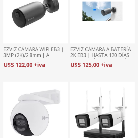
EZVIZ CÁMARA WIFI EB3 |
EZVIZ CÁMARA A BATERÍA
3MP (2K)/2.8mm | A
2K EB3 | HASTA 120 DÍAS
BATERÍA | DEFENSA
DE BATERÍA | DETECCIÓN
U$S 122,00 +iva
U$S 125,00 +iva
ACTIVA
INTELIGENTE DE
HUMANOS | DEFENSA
ACTIVA