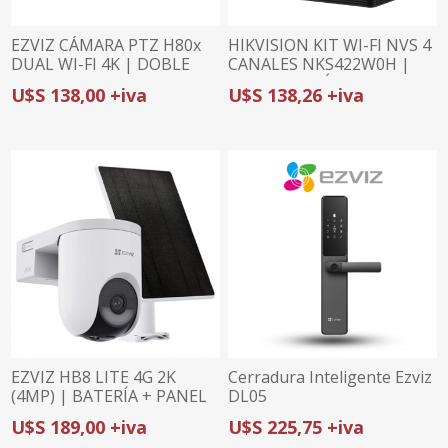
EZVIZ CÁMARA PTZ H80x
HIKVISION KIT WI-FI NVS 4
DUAL WI-FI 4K | DOBLE
CANALES NKS422W0H |
LENTE CON COLORFULL |
INCLUYE 2 CÁMARAS
U$S 138,00 +iva
U$S 138,26 +iva
DETECCIÓN Y
BULLET 2MP | DETECCIÓN
SEGUIMIENTO IA |
DE HUMANOS Y
DEFENSA ACTIVA
VEHÍCULOS | AUDIO
BIDIRECCIONAL
EZVIZ HB8 LITE 4G 2K
Cerradura Inteligente Ezviz
(4MP) | BATERÍA + PANEL
DL05
SOLAR | CONECTIVIDAD
U$S 189,00 +iva
U$S 225,75 +iva
DUAL