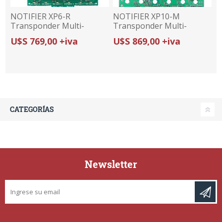
NOTIFIER XP6-R
NOTIFIER XP10-M
Transponder Multi-
Transponder Multi-
modulo relé x 6 salidas
modulo monitoreo x10
U$S 769,00 +iva
U$S 869,00 +iva
entradas
CATEGORÍAS
Newsletter