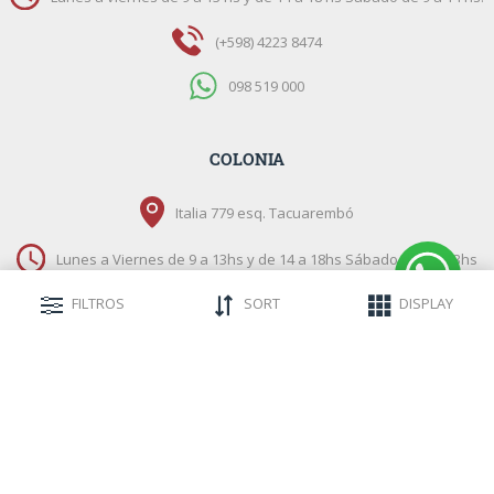
(+598) 4223 8474
098 519 000
COLONIA
Italia 779 esq. Tacuarembó
Lunes a Viernes de 9 a 13hs y de 14 a 18hs Sábado de 9 a 13hs
FILTROS
SORT
DISPLAY
(+598) 4522 3003
091 670 067
LAS PIEDRAS
Ruta 48 esq. Omar Paitta