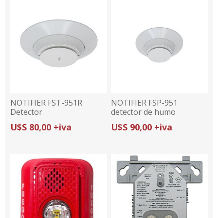
NOTIFIER FST-951R
NOTIFIER FSP-951
Detector
detector de humo
Termovelocimetrico
fotoelectrico
U$S 80,00 +iva
U$S 90,00 +iva
(FLASHSCAN)