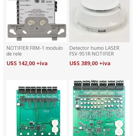
NOTIFIER FRM-1 modulo
Detector humo LASER
de rele
FSV-951R NOTIFIER
(White)
U$S 142,00 +iva
U$S 389,00 +iva