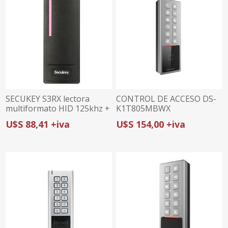
SECUKEY S3RX lectora
CONTROL DE ACCESO DS-
multiformato HID 125khz +
K1T805MBWX
EM + MF
(teclado/tarjeta) HIKVISION
U$S 88,41 +iva
U$S 154,00 +iva