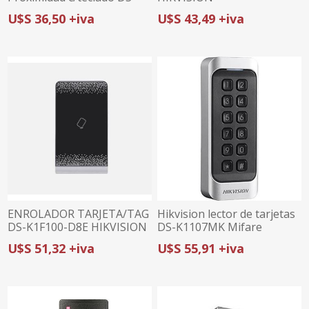
K1802MK Mifare
U$S 36,50 +iva
U$S 43,49 +iva
ENROLADOR TARJETA/TAG
Hikvision lector de tarjetas
DS-K1F100-D8E HIKVISION
DS-K1107MK Mifare
13.56khz
U$S 51,32 +iva
U$S 55,91 +iva