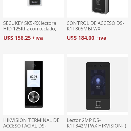
SECUKEY SK5-RX lectora
CONTROL DE ACCESO DS-
HID 125Khz con teclado,
K1T805MBFWX
salida wiegand
(huella/teclado/tarjeta)
U$S 156,25 +iva
U$S 184,00 +iva
HIKVISION
HIKVISION TERMINAL DE
Lector 2MP DS-
ACCESO FACIAL DS-
K1T342MFWX HIKVISION- (