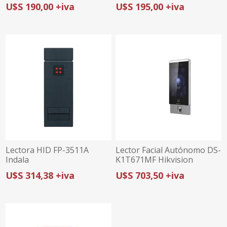
K1T323MBWX-E1 |
Facial+huella +tarjeta)
U$S 190,00 +iva
U$S 195,00 +iva
ROSTRO, TARJETA| WI-FI Y
POE | AUDIO
BIDIRECCIONAL
Lectora HID FP-3511A
Lector Facial Autónomo DS-
Indala
K1T671MF Hikvision
U$S 314,38 +iva
U$S 703,50 +iva