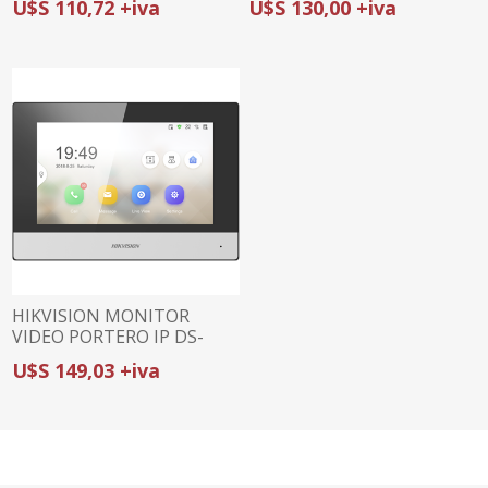
U$S 110,72 +iva
U$S 130,00 +iva
TÁCTIL 4.3" |
PULGADAS | PANTALLA
ALIMENTACIÓN POE | 4
TÁCTIL | WIFI
BOTONES
PERSONALIZABLES
HIKVISION MONITOR
VIDEO PORTERO IP DS-
KH6320-WTE1 | 7
U$S 149,03 +iva
PULGADAS | PANTALLA
TÁCTIL | WIFI