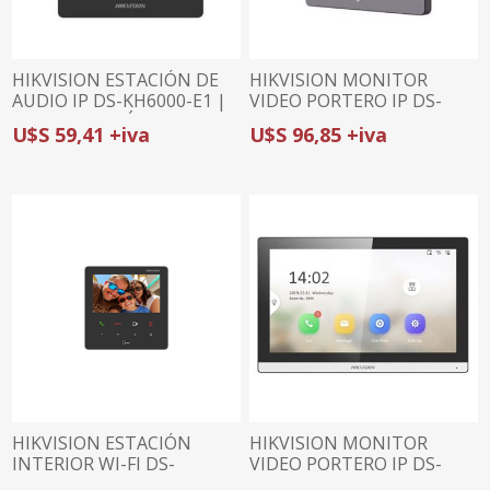
HIKVISION ESTACIÓN DE
HIKVISION MONITOR
AUDIO IP DS-KH6000-E1 |
VIDEO PORTERO IP DS-
COMUNICACIÓN POR VOZ
KH6100-E1 | 4.3 PULGADAS
U$S 59,41 +iva
U$S 96,85 +iva
| APERTURA REMOTA |
| BOTONES FÍSICOS | POE
POE
HIKVISION ESTACIÓN
HIKVISION MONITOR
INTERIOR WI-FI DS-
VIDEO PORTERO IP DS-
KH6110-WE1 | PANTALLA
KH6350-WTE1 | 7