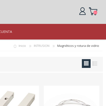
(0)
REGISTRO
CUENTA
INICIAR SESIÓN
Inicio
INTRUSION
Magnéticos y rotura de vidrio
o
ráficas
N
gentes
R IP
LL
illa
 Vista
en paneles