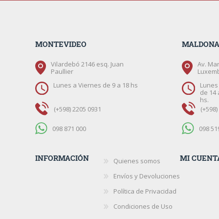
MONTEVIDEO
MALDON
Vilardebó 2146 esq. Juan
Av. Mar
Paullier
Luxem
Lunes a Viernes de 9 a 18 hs
Lunes 
de 14 
hs.
(+598) 2205 0931
(+598)
098 871 000
098 51
INFORMACIÓN
MI CUENT
Quienes somos
Envíos y Devoluciones
Política de Privacidad
Condiciones de Uso