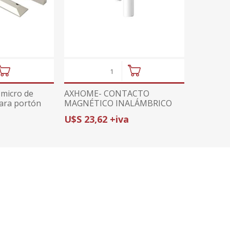
micro de
AXHOME- CONTACTO
para portón
MAGNÉTICO INALÁMBRICO
DS-PD201MC-WB |
U$S 23,62 +iva
PROTECCIÓN
PUERTAS/VENTANAS |