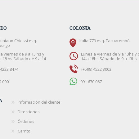
ADO
COLONIA
tiniano Chiossi esq.
Italia 779 esq. Tacuarembó
burgo
a viernes de 9 a 13 hs y
Lunes a Viernes de 9 a 13hs y 
a 18 hs Sábado de 9 a 14
14 a 18hs Sábado de 9 a 13hs
 4223 8474
(+598) 4522 3003
9 000
091 670 067
A
Información del cliente
Direcciones
Órdenes
Carrito