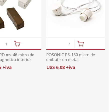
ajes
or
midad
ior
ricas
ctv
tura de
ajes
s
umo
anas
prs
cionales
onal
D ms-46 micro de
POSONIC PS-150 micro de
sorios
agnetico interior
embutir en metal
da con GPS
5 +iva
U$S 6,08 +iva
ximidad
ndio
arelas
metales