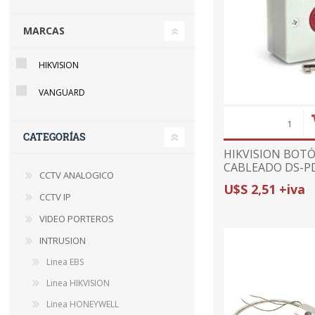
MARCAS
HIKVISION
VANGUARD
CATEGORÍAS
HIKVISION BOT
CABLEADO DS-PD
CCTV ANALOGICO
ALARMA DE EME
U$S 2,51 +iva
PANELES CABLE
CCTV IP
VIDEO PORTEROS
INTRUSION
Linea EBS
Linea HIKVISION
Linea HONEYWELL