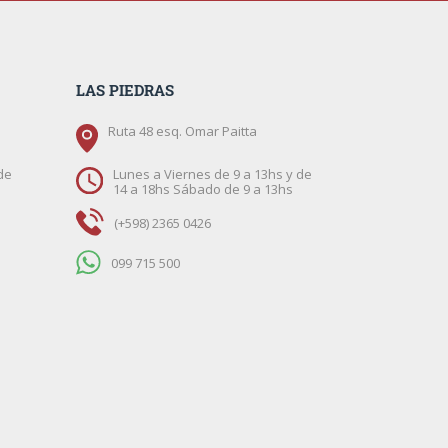
LAS PIEDRAS
Ruta 48 esq. Omar Paitta
de
Lunes a Viernes de 9 a 13hs y de
14 a 18hs Sábado de 9 a 13hs
(+598) 2365 0426
099 715 500