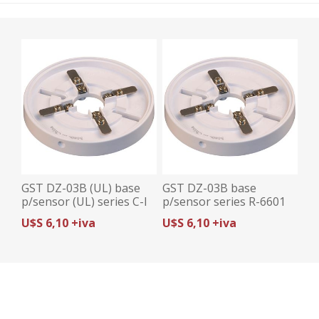
GST DZ-03B (UL) base
GST DZ-03B base
p/sensor (UL) series C-I
p/sensor series R-6601
(beige)
(blanca)
U$S 6,10 +iva
U$S 6,10 +iva