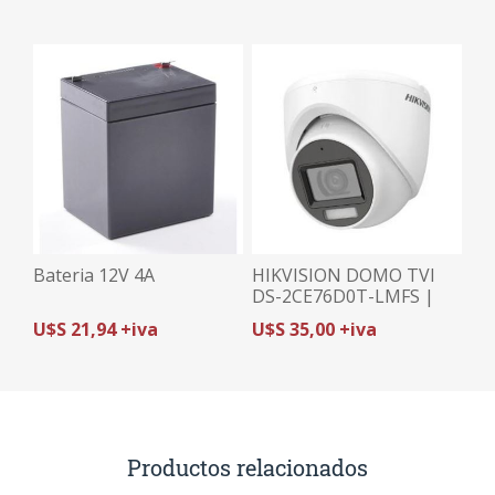
Bateria 12V 4A
HIKVISION DOMO TVI
DS-2CE76D0T-LMFS |
2MP (1080p)/2.8mm |
U$S 21,94 +iva
U$S 35,00 +iva
HYBRID LIGHT |
MICRÓFONO
Productos relacionados