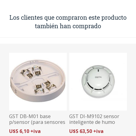
Los clientes que compraron este producto
también han comprado
GST DB-M01 base
GST DI-M9102 sensor
p/sensor (para sensores
inteligente de humo
UL) series DC-M y DI-M
fotoelectrico (UL)
U$S 6,10 +iva
U$S 63,50 +iva