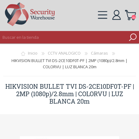
(0)
REGISTRO
Inicio
CCTV ANALOGICO
Cámaras
INICIAR SESIÓN
HIKVISION BULLET TVI DS-2CE10DF0T-PF | 2MP (1080p)/2.8mm |
COLORVU | LUZ BLANCA 20m
HIKVISION BULLET TVI DS-2CE10DF0T-PF |
2MP (1080p)/2.8mm | COLORVU | LUZ
BLANCA 20m