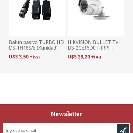
Balun pasivo TURBO HD
HIKVISION BULLET TVI
DS-1H18S/E (Xunidad)
DS-2CE16D0T-IRPF |
HIKVISION
2MP (1080p)/2.8mm | 4
U$S 3,50 +iva
U$S 28,20 +iva
EN 1 | IP67
Newsletter