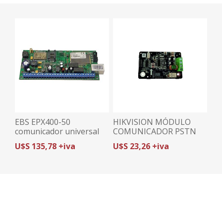
EBS EPX400-50
HIKVISION MÓDULO
comunicador universal
COMUNICADOR PSTN
2G + ethernet con app
DS-PMA-P | REPORTE
U$S 135,78 +iva
U$S 23,26 +iva
TELEFÓNICO | PARA
PANELES GEN1