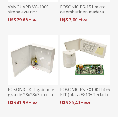
VANGUARD VG-1000
POSONIC PS-151 micro
sirena exterior
de embutir en madera
policarbonato amarilla
U$S 29,66 +iva
U$S 3,00 +iva
POSONIC, KIT gabinete
POSONIC PS-EX10KIT476
grande 28x28x7cm con
KIT (placa EX10+Teclado
trafo 16v 3A, con llave y
PS-700+ PIR)
U$S 41,99 +iva
U$S 86,40 +iva
tamper