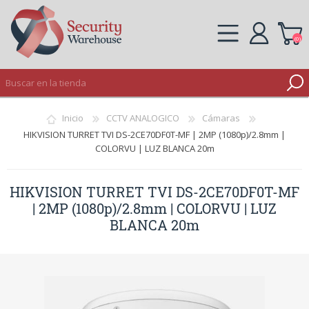
(0)
REGISTRO
Inicio
CCTV ANALOGICO
Cámaras
INICIAR SESIÓN
HIKVISION TURRET TVI DS-2CE70DF0T-MF | 2MP (1080p)/2.8mm |
COLORVU | LUZ BLANCA 20m
HIKVISION TURRET TVI DS-2CE70DF0T-MF
| 2MP (1080p)/2.8mm | COLORVU | LUZ
BLANCA 20m