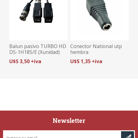
Balun pasivo TURBO HD
Conector National utp
DS-1H18S/E (Xunidad)
hembra
HIKVISION
U$S 3,50 +iva
U$S 1,35 +iva
Newsletter