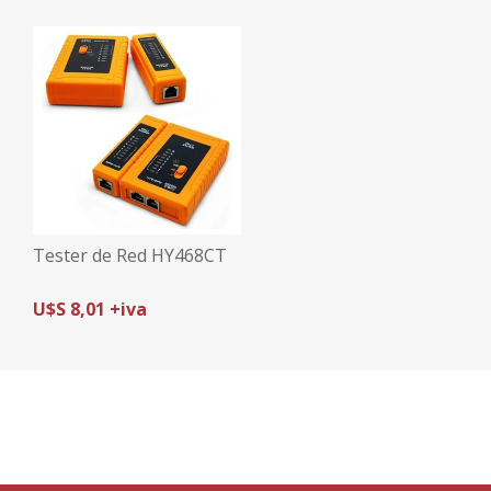
COMPATIBLE AX PRO +
PHA64-LP
Tester de Red HY468CT
U$S 8,01 +iva