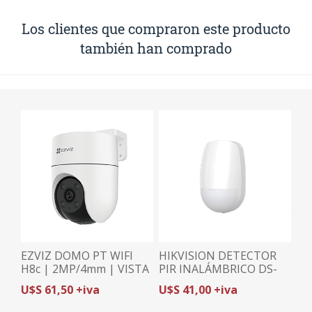
Los clientes que compraron este producto
también han comprado
EZVIZ DOMO PT WIFI
HIKVISION DETECTOR
H8c | 2MP/4mm | VISTA
PIR INALÁMBRICO DS-
360° | DEFENSA ACTIVA
PDP15P-EG2-WB -GEN2|
U$S 61,50 +iva
U$S 41,00 +iva
INMUNE A MASCOTAS
30Kg | 15m / 85.9° |