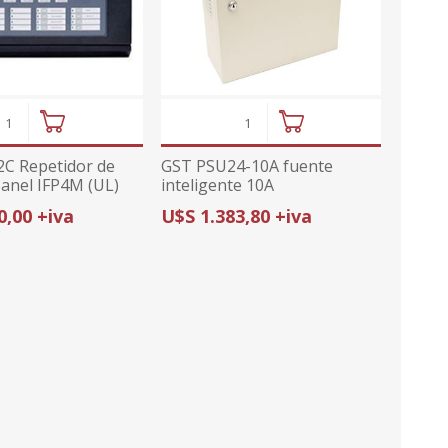
ajes
or
midad
ior
ricas
ctv
tura de
ajes
s
umo
anas
C Repetidor de
GST PSU24-10A fuente
prs
cionales
panel IFP4M (UL)
inteligente 10A
onal
0,00 +iva
U$S 1.383,80 +iva
sorios
da con GPS
ximidad
ndio
arelas
metales