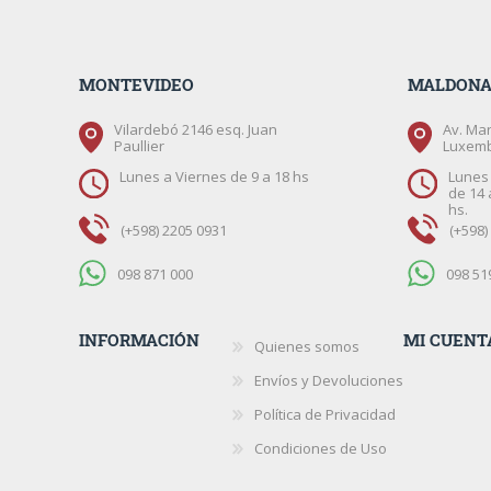
MONTEVIDEO
MALDON
Vilardebó 2146 esq. Juan
Av. Mar
Paullier
Luxem
Lunes a Viernes de 9 a 18 hs
Lunes 
de 14 
hs.
(+598) 2205 0931
(+598)
098 871 000
098 51
INFORMACIÓN
MI CUENT
Quienes somos
Envíos y Devoluciones
Política de Privacidad
Condiciones de Uso