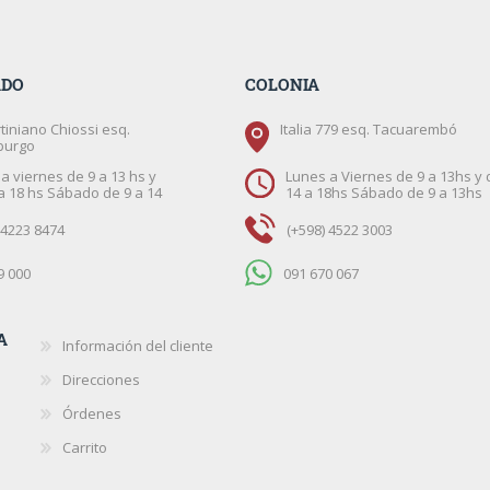
ADO
COLONIA
tiniano Chiossi esq.
Italia 779 esq. Tacuarembó
burgo
a viernes de 9 a 13 hs y
Lunes a Viernes de 9 a 13hs y 
a 18 hs Sábado de 9 a 14
14 a 18hs Sábado de 9 a 13hs
 4223 8474
(+598) 4522 3003
9 000
091 670 067
A
Información del cliente
Direcciones
Órdenes
Carrito