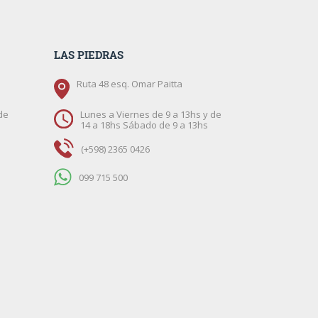
LAS PIEDRAS
Ruta 48 esq. Omar Paitta
de
Lunes a Viernes de 9 a 13hs y de
14 a 18hs Sábado de 9 a 13hs
(+598) 2365 0426
099 715 500