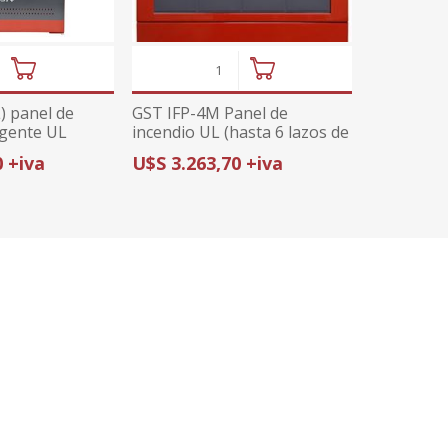
) panel de
GST IFP-4M Panel de
igente UL
incendio UL (hasta 6 lazos de
242 elementos)
0 +iva
U$S 3.263,70 +iva