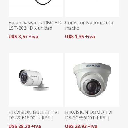
Balun pasivo TURBO HD
Conector National utp
LST-202HD x unidad
macho
U$S 3,67 +iva
U$S 1,35 +iva
HIKVISION BULLET TVI
HIKVISION DOMO TVI
DS-2CE16D0T-IRPF |
DS-2CE56D0T-IRPF |
2MP (1080p)/2.8mm | 4
2MP (1080p)/2.8mm | 4
U$S 28,20 +iva
U$S 23,93 +iva