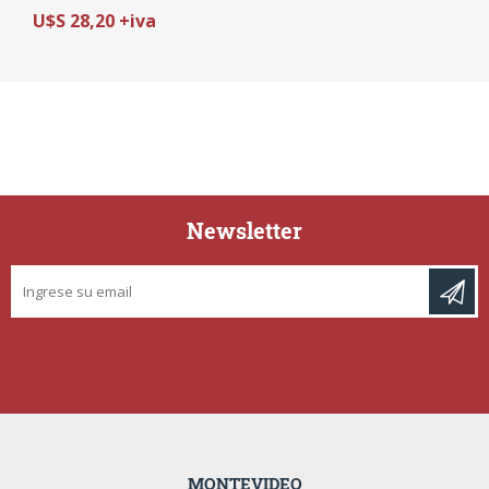
2MP (1080p)/2.8mm | 4
U$S 28,20 +iva
EN 1 | IP67
Newsletter
MONTEVIDEO