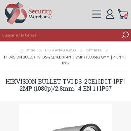
(0)
REGISTRO
Inicio
CCTV ANALOGICO
Cámaras
INICIAR SESIÓN
HIKVISION BULLET TVI DS-2CE16D0T-IPF | 2MP (1080p)/2.8mm | 4 EN 1 |
IP67
HIKVISION BULLET TVI DS-2CE16D0T-IPF |
2MP (1080p)/2.8mm | 4 EN 1 | IP67