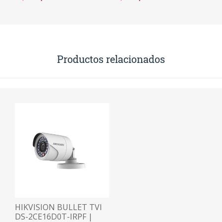
EN 1 | IP67
EN 1 | IR 20m
Productos relacionados
HIKVISION BULLET TVI
DS-2CE16D0T-IRPF |