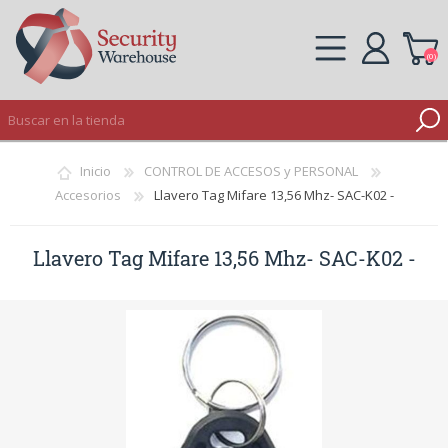
(0)
REGISTRO
Inicio
CONTROL DE ACCESOS y PERSONAL
INICIAR SESIÓN
Accesorios
Llavero Tag Mifare 13,56 Mhz- SAC-K02 -
Llavero Tag Mifare 13,56 Mhz- SAC-K02 -