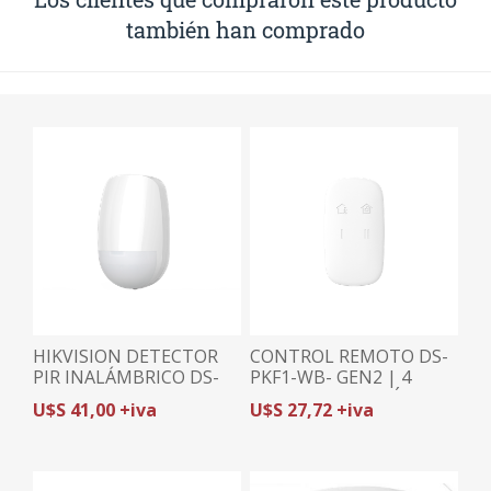
también han comprado
HIKVISION DETECTOR
CONTROL REMOTO DS-
PIR INALÁMBRICO DS-
PKF1-WB- GEN2 | 4
PDP15P-EG2-WB -GEN2|
BOTONES | BOTÓN DE
U$S 41,00 +iva
U$S 27,72 +iva
INMUNE A MASCOTAS
PÁNICO | COMPATIBLE
30Kg | 15m / 85.9° |
AX PRO + PHA64-LP
COMPATIBLE AX PRO +
PHA64-LP