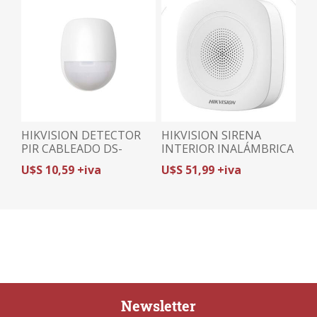
HIKVISION DETECTOR
HIKVISION SIRENA
PIR CABLEADO DS-
INTERIOR INALÁMBRICA
PDP18-EG2 | INMUNE A
DS-PS1-I-WB GEN2 |
U$S 10,59 +iva
U$S 51,99 +iva
MASCOTAS 10Kg | 18m /
HASTA 110 dB | DOBLE
85.9° | PANELES
ALIMENTACIÓN |
CABLEADOS
COMPATIBLE AX PRO +
PHA64-LP
Newsletter