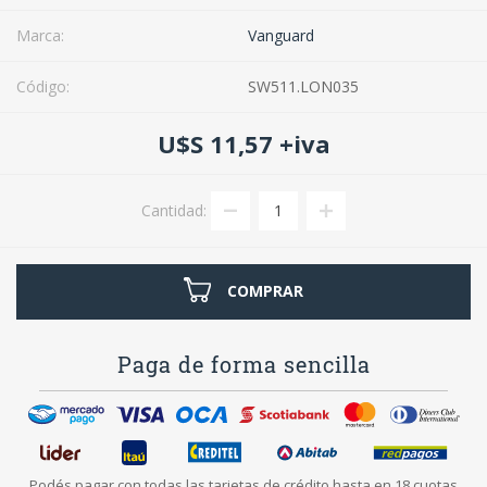
Marca:
Vanguard
Código:
SW511.LON035
U$S 11,57 +iva
Cantidad:
COMPRAR
Paga de forma sencilla
Podés pagar con todas las tarjetas de crédito hasta en 18 cuotas