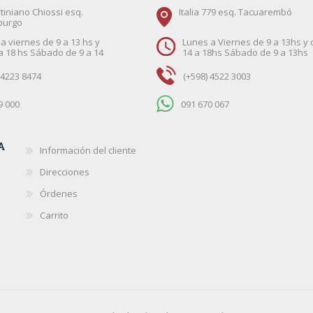
tiniano Chiossi esq.
Italia 779 esq. Tacuarembó
burgo
a viernes de 9 a 13 hs y
Lunes a Viernes de 9 a 13hs y 
a 18 hs Sábado de 9 a 14
14 a 18hs Sábado de 9 a 13hs
 4223 8474
(+598) 4522 3003
9 000
091 670 067
A
Información del cliente
Direcciones
Órdenes
Carrito