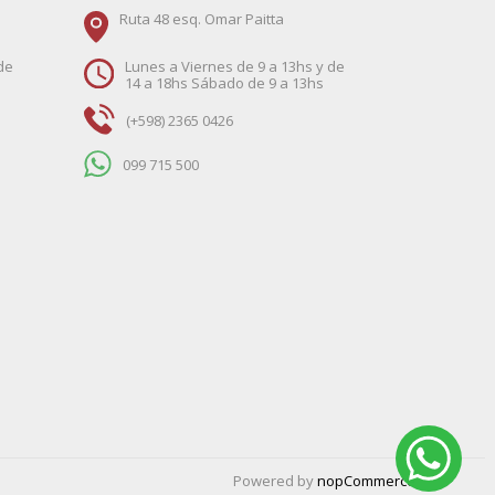
Ruta 48 esq. Omar Paitta
de
Lunes a Viernes de 9 a 13hs y de
14 a 18hs Sábado de 9 a 13hs
(+598) 2365 0426
099 715 500
Powered by
nopCommerce