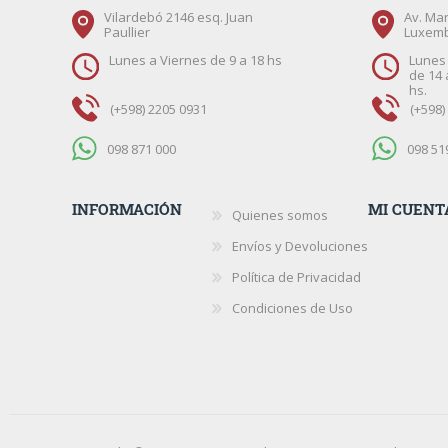
Vilardebó 2146 esq. Juan
Av. Mar
Paullier
Luxem
Lunes a Viernes de 9 a 18 hs
Lunes 
de 14 
hs.
(+598) 2205 0931
(+598)
098 871 000
098 51
INFORMACIÓN
MI CUENT
Quienes somos
Envíos y Devoluciones
Política de Privacidad
Condiciones de Uso