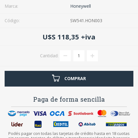
Marca:
Honeywell
Código:
SW541.HON003
U$S 118,35 +iva
Cantidad:
COMPRAR
Paga de forma sencilla
Podés pagar con todas las tarjetas de crédito hasta en 18 cuotas