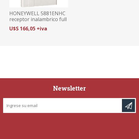
HONEYWELL 5881ENHC
receptor inalambrico full
(admite repetidor
U$S 166,05 +iva
5800RP)
Newsletter