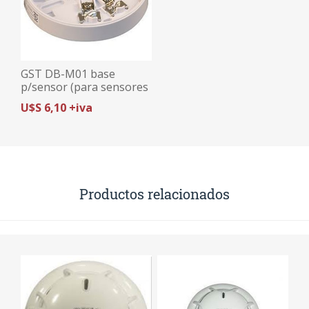
GST DB-M01 base
p/sensor (para sensores
UL) series DC-M y DI-M
U$S 6,10 +iva
Productos relacionados