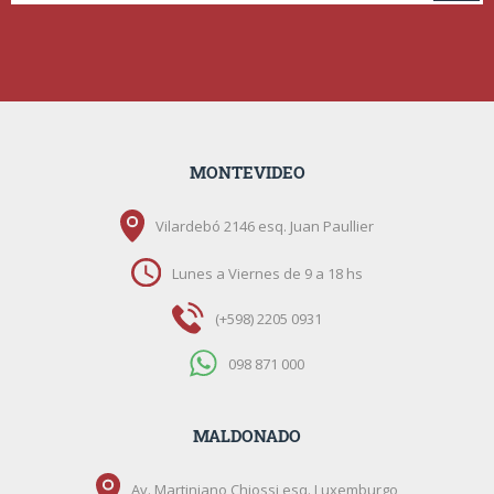
MONTEVIDEO
Vilardebó 2146 esq. Juan Paullier
Lunes a Viernes de 9 a 18 hs
(+598) 2205 0931
098 871 000
MALDONADO
Av. Martiniano Chiossi esq. Luxemburgo