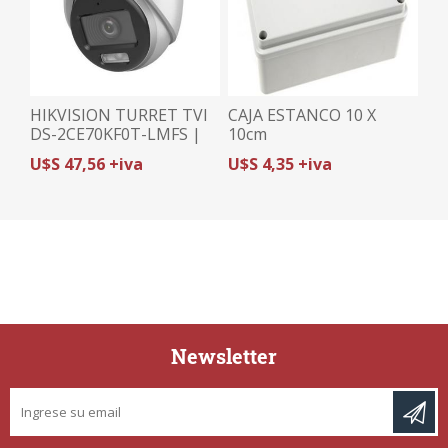
HIKVISION TURRET TVI
CAJA ESTANCO 10 X
DS-2CE70KF0T-LMFS |
10cm
3K (5MP)/2.8mm |
U$S 47,56 +iva
U$S 4,35 +iva
COLORVU | HYBRID
LIGHT
Newsletter