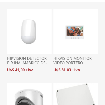
HIKVISION DETECTOR
HIKVISION MONITOR
PIR INALÁMBRICO DS-
VIDEO PORTERO
PDP15P-EG2-WB -GEN2|
ANÁLOGO DS-KH2230T |
U$S 41,00 +iva
U$S 81,03 +iva
INMUNE A MASCOTAS
7 PULGADAS |
30Kg | 15m / 85.9° |
PANTALLA TÁCTIL |
COMPATIBLE AX PRO +
APERTURA REMOTA
PHA64-LP