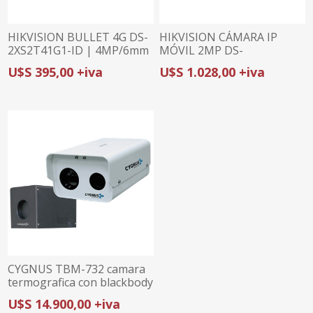
HIKVISION BULLET 4G DS-
HIKVISION CÁMARA IP
2XS2T41G1-ID | 4MP/6mm
MÓVIL 2MP DS-
| PANEL SOLAR |
2XM6825G1/C-IMS |
U$S 395,00 +iva
U$S 1.028,00 +iva
ACUSENSE
CONTEO DE PERSONAS |
CERTIFICACIÓN
VEHICULAR | IP66 & IK08
CYGNUS TBM-732 camara
termografica con blackbody
para trafico masivo
U$S 14.900,00 +iva