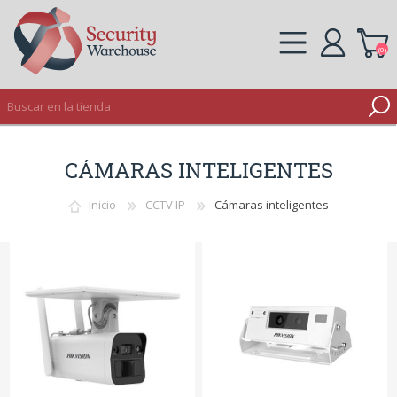
(0)
REGISTRO
CÁMARAS INTELIGENTES
INICIAR SESIÓN
Inicio
CCTV IP
Cámaras inteligentes