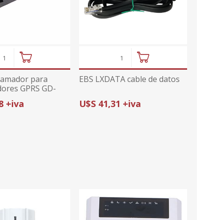
ajes
or
midad
ior
ricas
ctv
tura de
ajes
s
umo
anas
ramador para
EBS LXDATA cable de datos
dores GPRS GD-
prs
cionales
onal
8 +iva
U$S 41,31 +iva
sorios
da con GPS
ximidad
ndio
arelas
metales