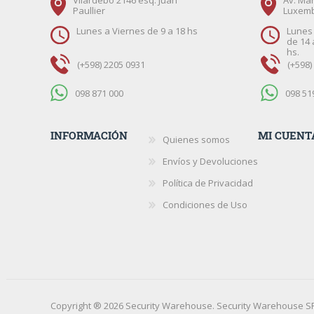
Vilardebó 2146 esq. Juan
Av. Mar
Paullier
Luxem
Lunes a Viernes de 9 a 18 hs
Lunes 
de 14 
hs.
(+598) 2205 0931
(+598)
098 871 000
098 51
INFORMACIÓN
MI CUENT
Quienes somos
Envíos y Devoluciones
Política de Privacidad
Condiciones de Uso
Copyright ® 2026 Security Warehouse. Security Warehouse SR