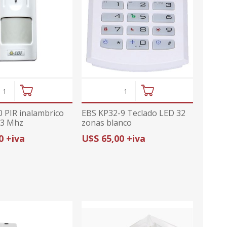
0 PIR inalambrico
EBS KP32-9 Teclado LED 32
33 Mhz
zonas blanco
0 +iva
U$S 65,00 +iva