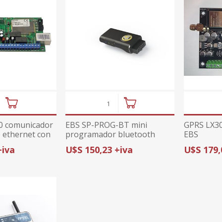
0 comunicador
EBS SP-PROG-BT mini
GPRS LX30
+ ethernet con
programador bluetooth
EBS
+iva
U$S 150,23 +iva
U$S 179,