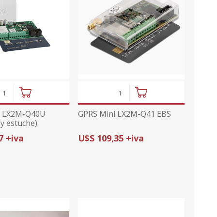
i LX2M-Q40U
GPRS Mini LX2M-Q41 EBS
y estuche)
7 +iva
U$S 109,35 +iva