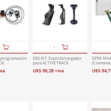
 programacion
EBS KIT Soporte/cargador
GPRS Min
CK
para ACTIVETRACK
(C/antena 
iva
U$S 90,28 +iva
U$S 94,7