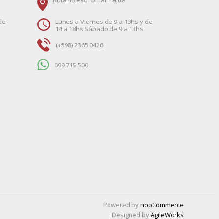
Ruta 48 esq. Omar Paitta
de
Lunes a Viernes de 9 a 13hs y de
14 a 18hs Sábado de 9 a 13hs
(+598) 2365 0426
099 715 500
Powered by
nopCommerce
Designed by
AgileWorks