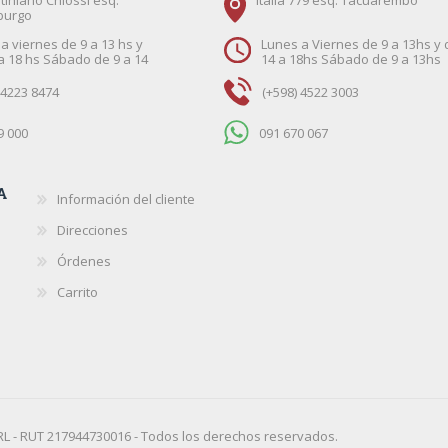
tiniano Chiossi esq.
Italia 779 esq. Tacuarembó
burgo
a viernes de 9 a 13 hs y
Lunes a Viernes de 9 a 13hs y 
a 18 hs Sábado de 9 a 14
14 a 18hs Sábado de 9 a 13hs
 4223 8474
(+598) 4522 3003
9 000
091 670 067
A
Información del cliente
Direcciones
Órdenes
Carrito
L - RUT 217944730016 - Todos los derechos reservados.