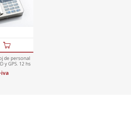
oj de personal
D y GPS. 12 hs
 bateria
+iva