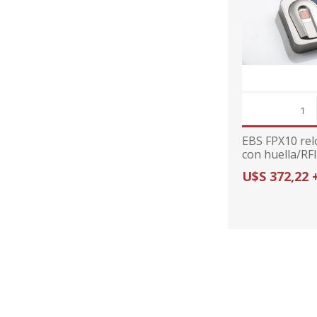
EBS FPX10 rel
con huella/RFI
autonomo con
U$S 372,22 