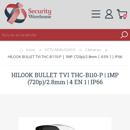
(0)
REGISTRO
Inicio
CCTV ANALOGICO
Cámaras
INICIAR SESIÓN
HILOOK BULLET TVI THC-B110-P | 1MP (720p)/2.8mm | 4 EN 1 | IP66
HILOOK BULLET TVI THC-B110-P | 1MP
(720p)/2.8mm | 4 EN 1 | IP66