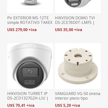
Pir EXTERIOR MS-12TE
HIKVISION DOMO TVI
simple ROTATIVO TAKEX
DS-2CE76D0T-LMFS |
2MP (1080p)/2.8mm |
U$S 279,00 +iva
U$S 35,00 +iva
HYBRID LIGHT |
MICRÓFONO
HIKVISION TURRET IP
VANGUARD VG-50 sirena
DS-2CD1327G2H-LIU |
interior piezo tipo
2MP/2.8mm | COLORVU
galleta blanca
U$S 70,41 +iva
U$S 5,20 +iva
| HYBRID LIGHT