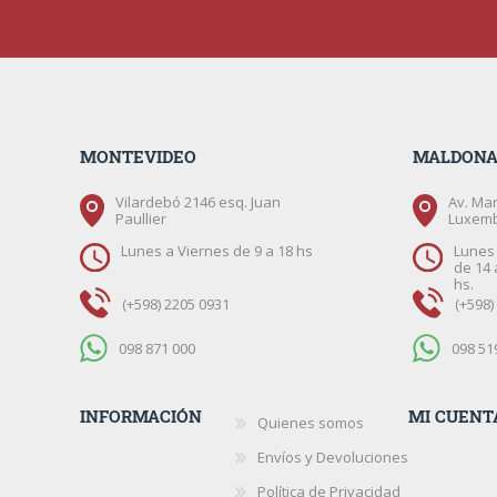
MONTEVIDEO
MALDON
Vilardebó 2146 esq. Juan
Av. Mar
Paullier
Luxem
Lunes a Viernes de 9 a 18 hs
Lunes 
de 14 
hs.
(+598) 2205 0931
(+598)
098 871 000
098 51
INFORMACIÓN
MI CUENT
Quienes somos
Envíos y Devoluciones
Política de Privacidad