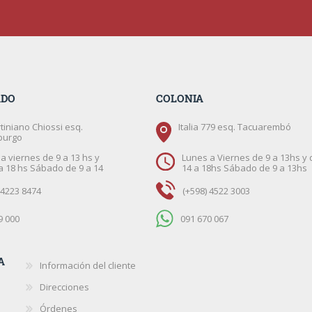
ADO
COLONIA
tiniano Chiossi esq.
Italia 779 esq. Tacuarembó
burgo
a viernes de 9 a 13 hs y
Lunes a Viernes de 9 a 13hs y 
a 18 hs Sábado de 9 a 14
14 a 18hs Sábado de 9 a 13hs
 4223 8474
(+598) 4522 3003
9 000
091 670 067
A
Información del cliente
Direcciones
Órdenes