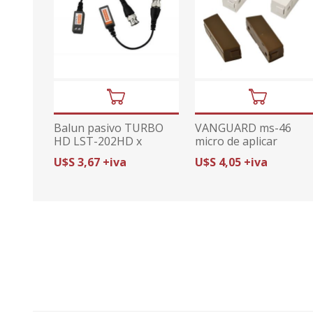
Balun pasivo TURBO
VANGUARD ms-46
HD LST-202HD x
micro de aplicar
unidad
magnetico interior
U$S 3,67 +iva
U$S 4,05 +iva