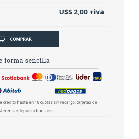
ajes
or
midad
U$S 2,00 +iva
ior
ricas
ctv
tura de
ajes
s
umo
COMPRAR
anas
prs
cionales
e forma sencilla
onal
sorios
da con GPS
ximidad
 crédito hasta en 18 cuotas sin recargo, tarjetas de
ndio
arelas
nsferencia/depósito bancario
metales