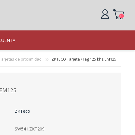
(0)
REGISTRO
CUENTA
INICIAR SESIÓN
Tarjetas de proximidad
ZKTECO Tarjeta /Tag 125 khz EM125
o
 EM125
ráficas
N
ZKTeco
gentes
R IP
LL
SW541.ZKT209
illa
 Vista
en paneles