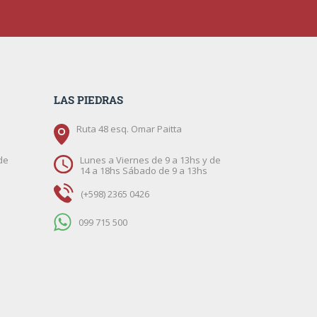
LAS PIEDRAS
Ruta 48 esq. Omar Paitta
de
Lunes a Viernes de 9 a 13hs y de
14 a 18hs Sábado de 9 a 13hs
(+598) 2365 0426
099 715 500