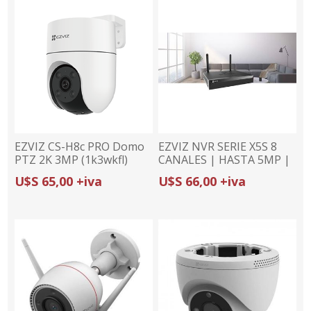
EZVIZ CS-H8c PRO Domo
EZVIZ NVR SERIE X5S 8
PTZ 2K 3MP (1k3wkfl)
CANALES | HASTA 5MP |
SOPORTE H.265 | HASTA
U$S 65,00 +iva
U$S 66,00 +iva
8TB