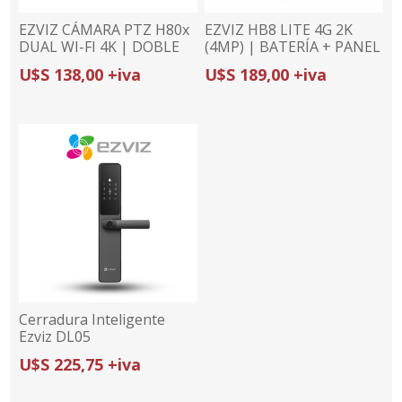
EZVIZ CÁMARA PTZ H80x
EZVIZ HB8 LITE 4G 2K
DUAL WI-FI 4K | DOBLE
(4MP) | BATERÍA + PANEL
LENTE CON COLORFULL |
SOLAR | CONECTIVIDAD
U$S 138,00 +iva
U$S 189,00 +iva
DETECCIÓN Y
DUAL
SEGUIMIENTO IA |
DEFENSA ACTIVA
Cerradura Inteligente
Ezviz DL05
U$S 225,75 +iva