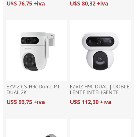
U$S 76,75 +iva
U$S 80,32 +iva
5MP | LUZ HÍBRIDA |
SEGUIMIENTO AUTO
IP67
EZVIZ CS-H9c Domo PT
EZVIZ H90 DUAL | DOBLE
DUAL 2K
LENTE INTELIGENTE
8H33WFL(3MP+3MP)
2K+2K | COBERTURA 360°
U$S 93,75 +iva
U$S 112,30 +iva
CON WI-FI 6 | DEFENSA
ACTIVA