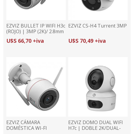
EZVIZ BULLET IP WIFI H3c
EZVIZ CS-H4 Turrent 3MP
(ROJO) | 3MP (2K)/ 2.8mm
| COLOR NOCTURNO |
U$S 66,70 +iva
U$S 70,49 +iva
DEFENSA ACTIVA
EZVIZ CÁMARA
EZVIZ DOMO DUAL WIFI
DOMÉSTICA WI-FI
H7c | DOBLE 2K/DUAL-
INTELIGENTE H3c 3K |
LENS | VISTA DUAL |