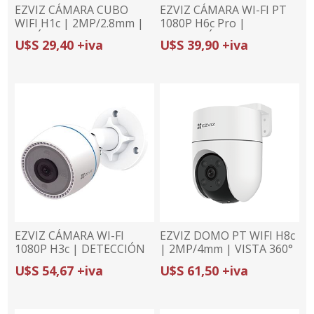
EZVIZ CÁMARA CUBO
EZVIZ CÁMARA WI-FI PT
WIFI H1c | 2MP/2.8mm |
1080P H6c Pro |
VISIÓN 108° | BASE
DETECCIÓN Y
U$S 29,40 +iva
U$S 39,90 +iva
MAGNÉTICA
SEGUIMIENTO DE
PERSONAS | DETECCIÓN
DE RUIDO | CONEXIÓN
DUAL
EZVIZ CÁMARA WI-FI
EZVIZ DOMO PT WIFI H8c
1080P H3c | DETECCIÓN
| 2MP/4mm | VISTA 360°
DE HUMANOS POR IA |
| DEFENSA ACTIVA
U$S 54,67 +iva
U$S 61,50 +iva
VISIÓN NOCTURNA 30M
| CONEXIÓN WI-FI Y
ETHERNET