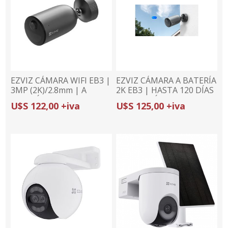
EZVIZ CÁMARA WIFI EB3 |
EZVIZ CÁMARA A BATERÍA
3MP (2K)/2.8mm | A
2K EB3 | HASTA 120 DÍAS
BATERÍA | DEFENSA
DE BATERÍA |
U$S 122,00 +iva
U$S 125,00 +iva
ACTIVA
DETECCIÓN
INTELIGENTE DE
HUMANOS | DEFENSA
ACTIVA