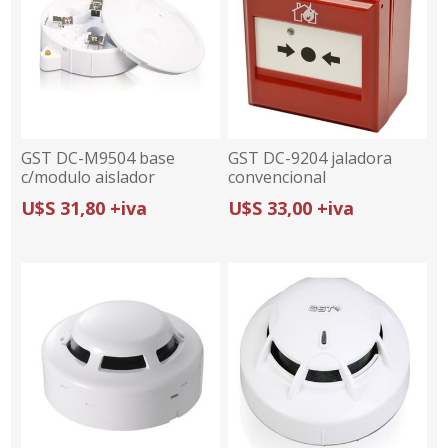
GST DC-M9504 base
GST DC-9204 jaladora
c/modulo aislador
convencional
detectores serie DI y DI-M
U$S 31,80 +iva
U$S 33,00 +iva
(UL)