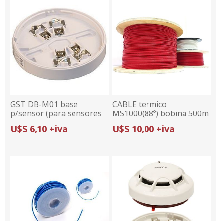
GST DB-M01 base
CABLE termico
p/sensor (para sensores
MS1000(88º) bobina 500m
UL) series DC-M y DI-M
U$S 6,10 +iva
U$S 10,00 +iva