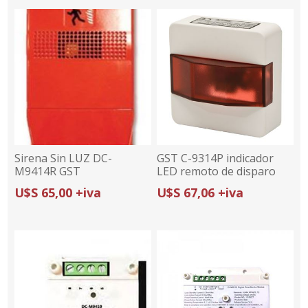
Sirena Sin LUZ DC-
GST C-9314P indicador
M9414R GST
LED remoto de disparo
(UL)
U$S 65,00 +iva
U$S 67,06 +iva