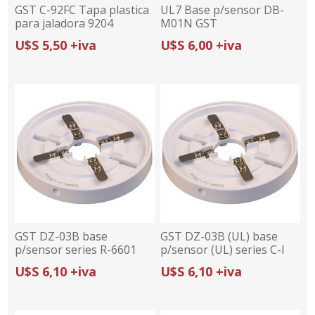
GST C-92FC Tapa plastica
UL7 Base p/sensor DB-
para jaladora 9204
M01N GST
U$S 5,50 +iva
U$S 6,00 +iva
GST DZ-03B base
GST DZ-03B (UL) base
p/sensor series R-6601
p/sensor (UL) series C-I
(blanca)
(beige)
U$S 6,10 +iva
U$S 6,10 +iva