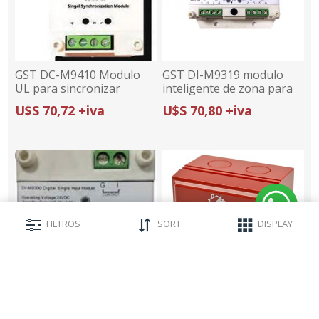
GST DC-M9410 Modulo
GST DI-M9319 modulo
UL para sincronizar
inteligente de zona para
sirenas
sensores de 2 hilos (UL)
U$S 70,72 +iva
U$S 70,80 +iva
FILTROS
SORT
DISPLAY
GST DI-M9300 modulo de
GST DI-M9204 Jaladora
monitoreo (UL)
inteligente UL