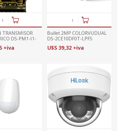
N TRANSMISOR
Bullet 2MP COLORVUDUAL
ICO DS-PM1-I1-
DS-2CE10DF0T-LPFS
 1 ENTRADA
hikvision
5 +iva
U$S 39,32 +iva
 | COMPATIBLE