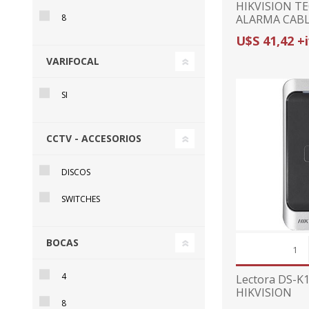
HIKVISION T
ALARMA CABL
8
H8L | INDICA
U$S 41,42 +
PARA PANELE
VARIFOCAL
SI
CCTV - ACCESORIOS
DISCOS
SWITCHES
BOCAS
4
Lectora DS-K
HIKVISION
8