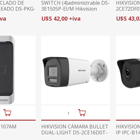
ECLADO DE
SWITCH (4)administrable DS-
HIKVISIO
EADO DS-PKG-
3E1505P-EI/M Hikvision
2CE72DF0
DORES LED |
(1080p)/
iva
U$S 42,00 +iva
U$S 43,0
S GEN1
LUZ BLAN
1107AM
HIKVISION CÁMARA BULLET
HIKVISION
DUAL-LIGHT DS-2CE16D0T-
IP IPC-B1
LXTS | 2MP | AUDIO