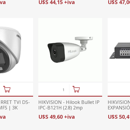
iva
U$S 44,15 +iva
U$S 47,0
BIDIRECCIONAL Y SIRENA |
VISIÓN A COLOR
RRET TVI DS-
HIKVISION - Hilook Bullet IP
HIKVISIO
FS | 3K
IPC-B121H (2.8) 2mp
EXPANSIÓ
 | COLORVU |
+8 ZONAS
iva
U$S 49,60 +iva
U$S 50,4
T
PARA PAN