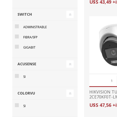
U$S 43,49 +
SWITCH
ADMINISTRABLE
FIBRA/SFP
GIGABIT
ACUSENSE
SI
HIKVISION TU
COLORVU
2CE70KF0T-LM
(5MP)/2.8mm
U$S 47,56 +
SI
HYBRID LIGH