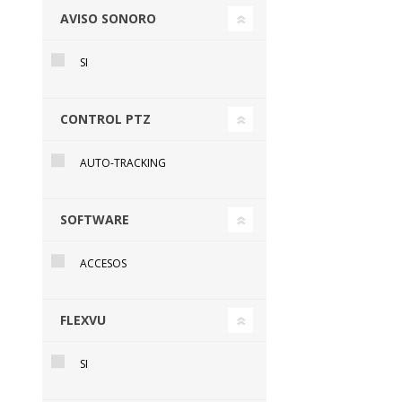
AVISO SONORO
SI
CONTROL PTZ
AUTO-TRACKING
SOFTWARE
HIKVISION SI
INTERIOR IN
PS1-I-WB GEN
ACCESOS
U$S 51,99 +
dB | DOBLE 
| COMPATIBL
PHA64-LP
FLEXVU
SI