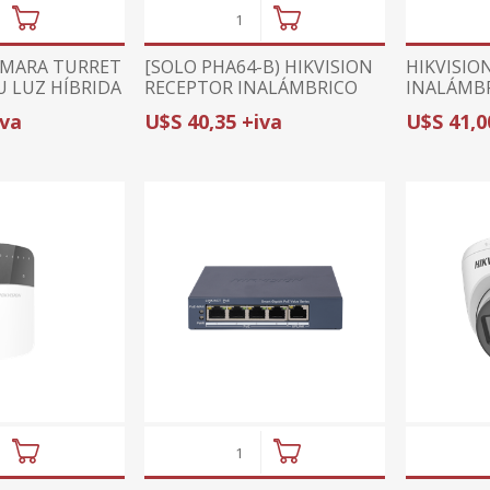
ÁMARA TURRET
[SOLO PHA64-B) HIKVISION
HIKVISIO
 LUZ HÍBRIDA
RECEPTOR INALÁMBRICO
INALÁMBR
-LMFS | 4 EN
DS-PM-RSWR-433 | +8
EG2-WB -
iva
U$S 40,35 +iva
U$S 41,0
R COAXIL |
ZONAS INALÁMBRICAS
MASCOTAS
85.9° | 
+ PHA64-