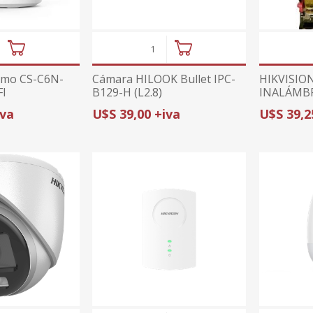
omo CS-C6N-
Cámara HILOOK Bullet IPC-
HIKVISIO
FI
B129-H (L2.8)
INALÁMBR
WB GEN2|
iva
U$S 39,00 +iva
U$S 39,2
CABLEADA
AX PRO