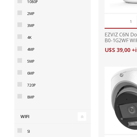
1080P
2MP
3MP
EZVIZ C6N D
4K
B0-1G2WF WI
U$S 39,00 +
4MP
5MP
6MP
720P
8MP
WIFI
SI