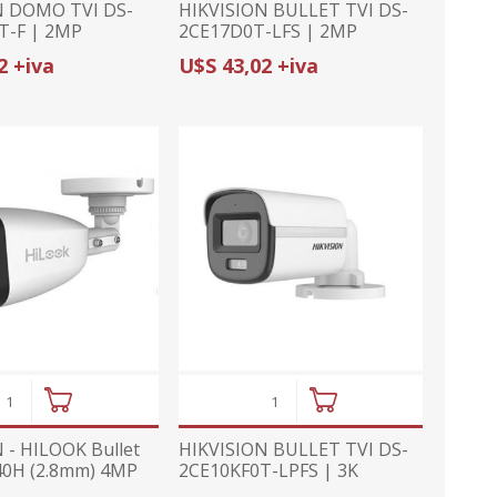
N DOMO TVI DS-
HIKVISION BULLET TVI DS-
T-F | 2MP
2CE17D0T-LFS | 2MP
2.8mm | COLORVU |
(1080p)/3.6mm | HYBRID
2 +iva
U$S 43,02 +iva
CA 40m
LIGHT | MICRÓFONO
 - HILOOK Bullet
HIKVISION BULLET TVI DS-
40H (2.8mm) 4MP
2CE10KF0T-LPFS | 3K
(5MP)/2.8mm | COLORVU |