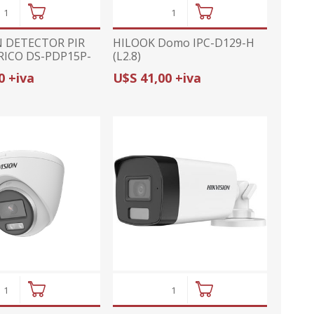
N DETECTOR PIR
HILOOK Domo IPC-D129-H
ICO DS-PDP15P-
(L2.8)
GEN2| INMUNE A
0 +iva
U$S 41,00 +iva
 30Kg | 15m /
COMPATIBLE AX PRO
LP