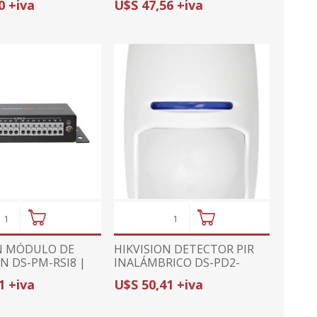
0 +iva
U$S 47,56 +iva
HYBRID LIGHT
N MÓDULO DE
HIKVISION DETECTOR PIR
N DS-PM-RSI8 |
INALÁMBRICO DS-PD2-
 CABLEADAS |
P10PW-W | INMUNE A
1 +iva
U$S 50,41 +iva
ELES GEN1
MASCOTAS 24Kg | 10m /
85.9° | COMPATIBLE
HIBRIDA GEN2