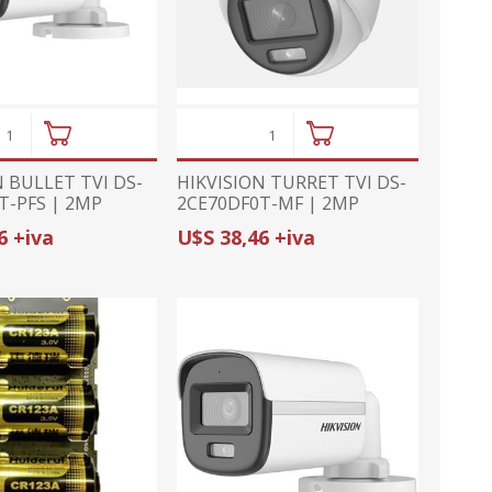
ajes
or
midad
ior
ricas
ctv
tura de
ajes
s
umo
anas
N BULLET TVI DS-
HIKVISION TURRET TVI DS-
prs
cionales
T-PFS | 2MP
2CE70DF0T-MF | 2MP
2.8mm | COLORVU |
(1080p)/2.8mm | COLORVU |
onal
6 +iva
U$S 38,46 +iva
NO
LUZ BLANCA 20m
sorios
da con GPS
ximidad
ndio
arelas
metales