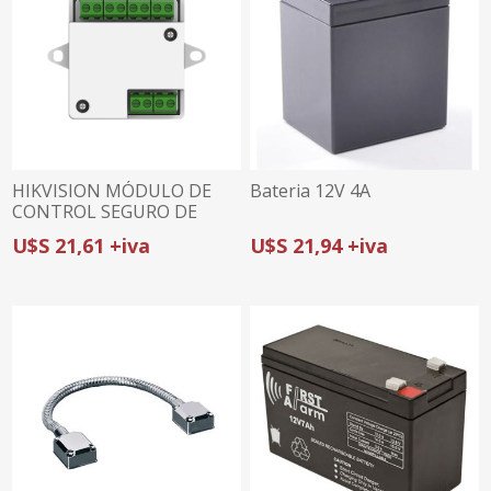
HIKVISION MÓDULO DE
Bateria 12V 4A
CONTROL SEGURO DE
PUERTA DS-K2M062 |
U$S 21,61 +iva
U$S 21,94 +iva
INTERFAZ RS-485