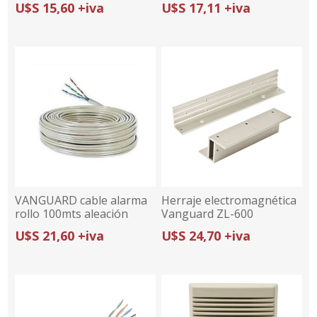
U$S 15,60 +iva
U$S 17,11 +iva
aluminio), 2 pares 0,5mm
VANGUARD cable alarma
Herraje electromagnética
rollo 100mts aleación
Vanguard ZL-600
(30% cobre y 70%
U$S 21,60 +iva
U$S 24,70 +iva
aluminio), 3 pares 0,5mm