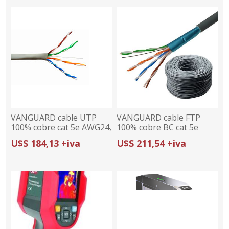
VANGUARD cable UTP
VANGUARD cable FTP
100% cobre cat 5e AWG24,
100% cobre BC cat 5e
interior, caja 305 metros,
AWG23, exterior, caja 305
U$S 184,13 +iva
U$S 211,54 +iva
listado UL
metros, listado UL