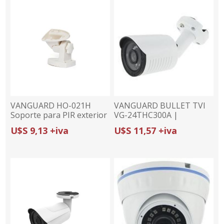
VANGUARD HO-021H
VANGUARD BULLET TVI
Soporte para PIR exterior
VG-24THC300A |
LH-934IC
3MP/2.8MM | IR 20m
U$S 9,13 +iva
U$S 11,57 +iva