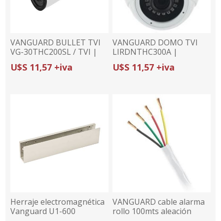
VANGUARD BULLET TVI
VANGUARD DOMO TVI
VG-30THC200SL / TVI |
LIRDNTHC300A |
STARVIS | 2MP/3.6MM |
3MP/3.6MM | IR 20m
U$S 11,57 +iva
U$S 11,57 +iva
IR 20m
Herraje electromagnética
VANGUARD cable alarma
Vanguard U1-600
rollo 100mts aleación
(30% cobre y 70%