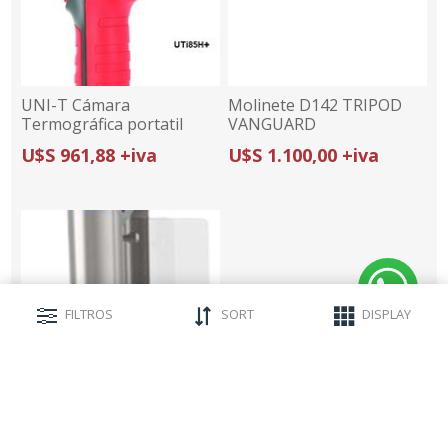
UNI-T Cámara
Molinete D142 TRIPOD
Termográfica portatil
VANGUARD
UTi85H+
U$S 961,88 +iva
U$S 1.100,00 +iva
FILTROS
SORT
DISPLAY
Pasarela ES3012-1
VANGUARD