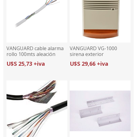
VANGUARD cable alarma
VANGUARD VG-1000
rollo 100mts aleación
sirena exterior
(30% cobre y 70%
policarbonato amarilla
U$S 25,73 +iva
U$S 29,66 +iva
aluminio), 4 pares 0,5mm