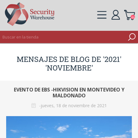
(0)
REGISTRO
MENSAJES DE BLOG DE '2021'
INICIAR SESIÓN
'NOVIEMBRE'
EVENTO DE EBS -HIKVISION EN MONTEVIDEO Y
MALDONADO
-jueves, 18 de noviembre de 2021