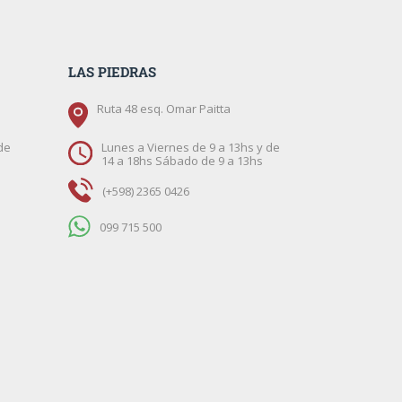
LAS PIEDRAS
Ruta 48 esq. Omar Paitta
de
Lunes a Viernes de 9 a 13hs y de
14 a 18hs Sábado de 9 a 13hs
(+598) 2365 0426
099 715 500