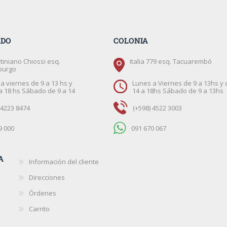
ADO
COLONIA
tiniano Chiossi esq.
Italia 779 esq. Tacuarembó
burgo
a viernes de 9 a 13 hs y
Lunes a Viernes de 9 a 13hs y 
a 18 hs Sábado de 9 a 14
14 a 18hs Sábado de 9 a 13hs
 4223 8474
(+598) 4522 3003
9 000
091 670 067
A
Información del cliente
Direcciones
Órdenes
Carrito