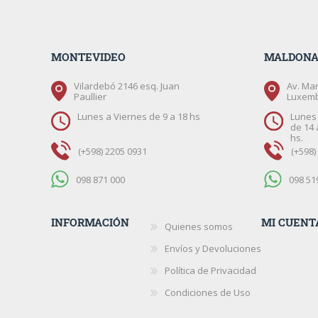
MONTEVIDEO
MALDON
Vilardebó 2146 esq. Juan
Av. Mar
Paullier
Luxem
Lunes a Viernes de 9 a 18 hs
Lunes 
de 14 
hs.
(+598) 2205 0931
(+598)
098 871 000
098 51
INFORMACIÓN
MI CUENT
Quienes somos
Envíos y Devoluciones
Política de Privacidad
Condiciones de Uso