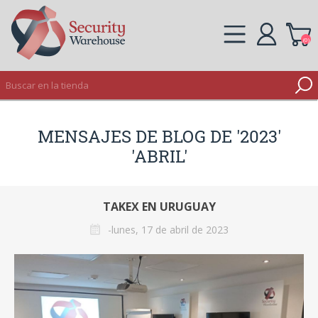
(0)
REGISTRO
MENSAJES DE BLOG DE '2023'
INICIAR SESIÓN
'ABRIL'
TAKEX EN URUGUAY
-lunes, 17 de abril de 2023