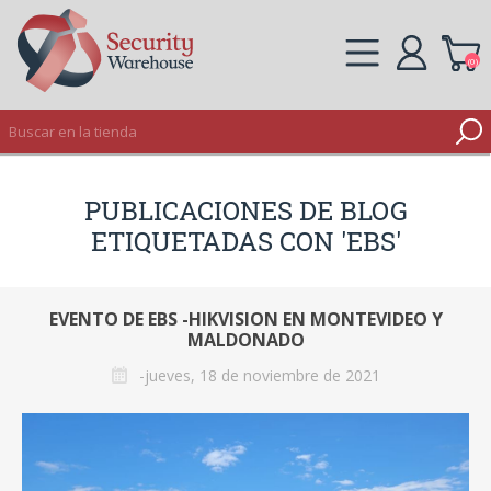
(0)
REGISTRO
PUBLICACIONES DE BLOG
INICIAR SESIÓN
ETIQUETADAS CON 'EBS'
EVENTO DE EBS -HIKVISION EN MONTEVIDEO Y
MALDONADO
-jueves, 18 de noviembre de 2021