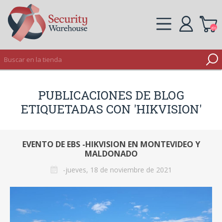
(0)
REGISTRO
PUBLICACIONES DE BLOG
INICIAR SESIÓN
ETIQUETADAS CON 'HIKVISION'
EVENTO DE EBS -HIKVISION EN MONTEVIDEO Y
MALDONADO
-jueves, 18 de noviembre de 2021