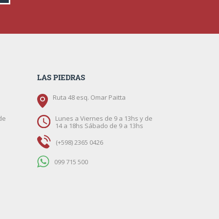
LAS PIEDRAS
Ruta 48 esq. Omar Paitta
de
Lunes a Viernes de 9 a 13hs y de
14 a 18hs Sábado de 9 a 13hs
(+598) 2365 0426
099 715 500