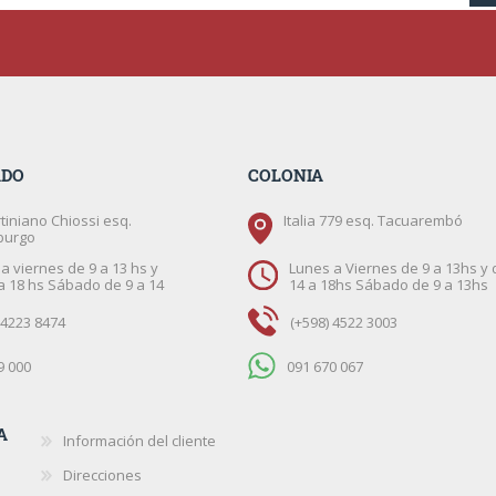
ADO
COLONIA
tiniano Chiossi esq.
Italia 779 esq. Tacuarembó
burgo
a viernes de 9 a 13 hs y
Lunes a Viernes de 9 a 13hs y 
a 18 hs Sábado de 9 a 14
14 a 18hs Sábado de 9 a 13hs
 4223 8474
(+598) 4522 3003
9 000
091 670 067
A
Información del cliente
Direcciones