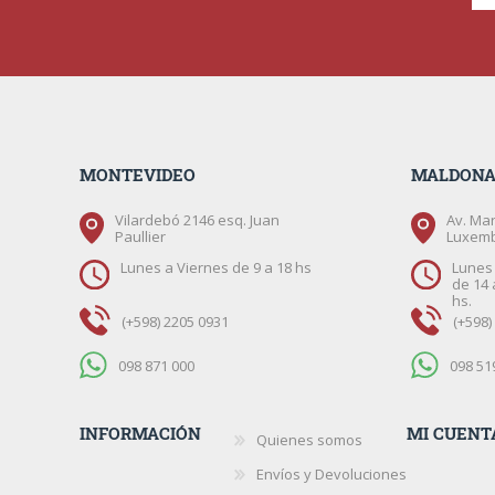
MONTEVIDEO
MALDON
Vilardebó 2146 esq. Juan
Av. Mar
Paullier
Luxem
Lunes a Viernes de 9 a 18 hs
Lunes 
de 14 
hs.
(+598) 2205 0931
(+598)
098 871 000
098 51
INFORMACIÓN
MI CUENT
Quienes somos
Envíos y Devoluciones