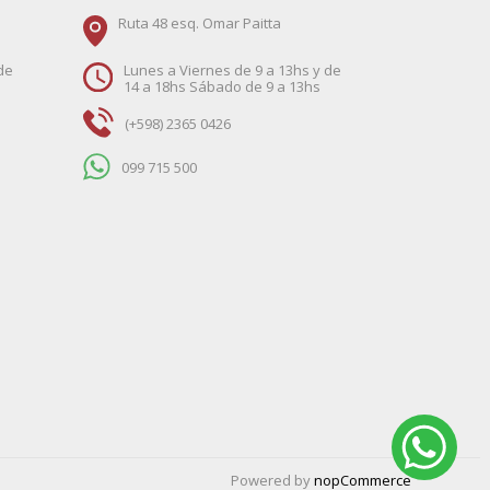
Ruta 48 esq. Omar Paitta
de
Lunes a Viernes de 9 a 13hs y de
14 a 18hs Sábado de 9 a 13hs
(+598) 2365 0426
099 715 500
Powered by
nopCommerce