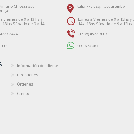
tiniano Chiossi esq.
Italia 779 esq. Tacuarembó
burgo
a viernes de 9 a 13 hs y
Lunes a Viernes de 9 a 13hs y 
a 18 hs Sábado de 9 a 14
14 a 18hs Sábado de 9 a 13hs
 4223 8474
(+598) 4522 3003
9 000
091 670 067
A
Información del cliente
Direcciones
Órdenes
Carrito