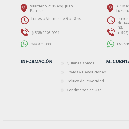
Vilardebó 2146 esq. Juan
Av. Mar
Paullier
Luxem
Lunes a Viernes de 9 a 18 hs
Lunes 
de 14 
hs.
(+598) 2205 0931
(+598)
098 871 000
098 51
INFORMACIÓN
MI CUENT
Quienes somos
Envíos y Devoluciones
Política de Privacidad
Condiciones de Uso