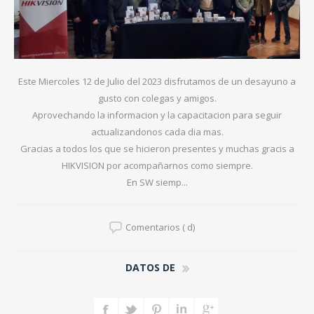
Este Miercoles 12 de Julio del 2023 disfrutamos de un desayuno a
gusto con colegas y amigos.
Aprovechando la informacion y la capacitacion para seguir
actualizandonos cada dia mas.
Gracias a todos los que se hicieron presentes y muchas gracis a
HIKVISION por acompañarnos como siempre.
En SW siemp...
Comentarios ( d)
DATOS DE